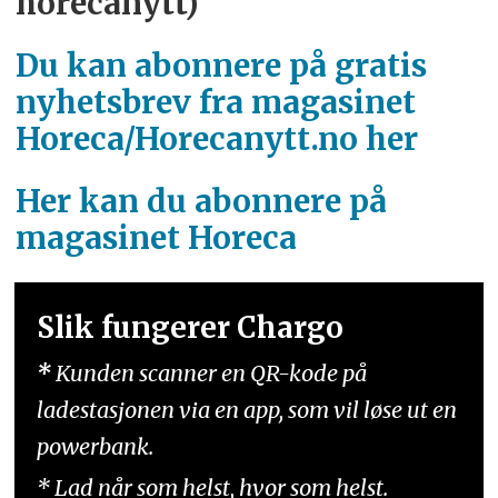
horecanytt)
Du kan abonnere på gratis
nyhetsbrev fra magasinet
Horeca/Horecanytt.no her
Her kan du abonnere på
magasinet Horeca
Slik fungerer Chargo
*
Kunden scanner en QR-kode på
ladestasjonen via en app, som vil løse ut en
powerbank.
* Lad når som helst, hvor som helst.