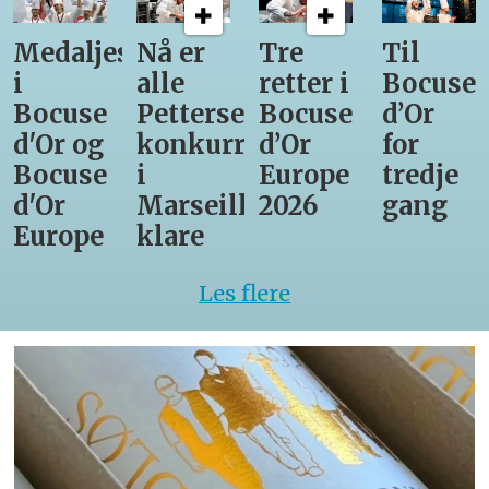
Medaljestatistikk
Nå er
Tre
Til
i
alle
retter i
Bocuse
Bocuse
Pettersens
Bocuse
d’Or
d'Or og
konkurrenter
d’Or
for
Bocuse
i
Europe
tredje
d'Or
Marseille
2026
gang
Europe
klare
Les flere