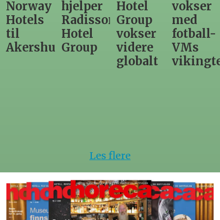
Norway
hjelper
Hotel
vokser
Hotels
Radisson
Group
med
til
Hotel
vokser
fotball-
Akershus
Group
videre
VMs
globalt
vikingt
Les flere