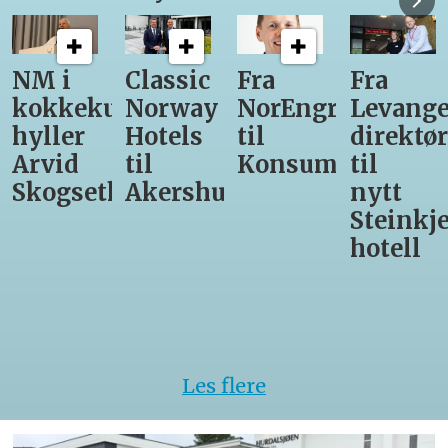
NM i
Classic
Fra
Fra
kokkekunst
Norway
NorEngros
Levange
hyller
Hotels
til
direktør
Arvid
til
Konsumgruppen
til
Skogseth
Akershus
nytt
Steinkje
hotell
Les flere