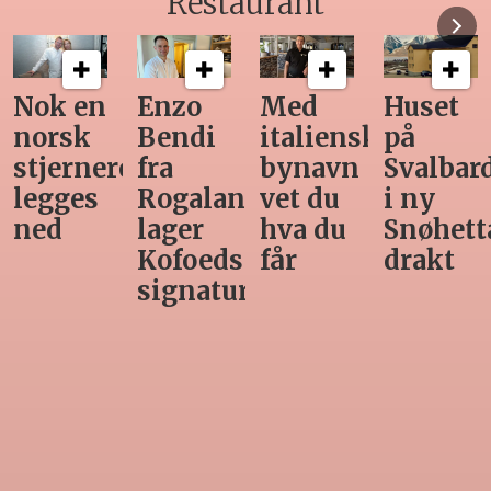
Restaurant
Nok en
Enzo
Med
Huset
norsk
Bendi
italiensk
på
stjernerestaurant
fra
bynavn
Svalbar
legges
Rogaland
vet du
i ny
ned
lager
hva du
Snøhett
Kofoeds
får
drakt
signaturrett