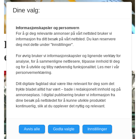
Dine valg:
Informasjonskapsler og personvern
For å gi deg relevante annonser på vårt nettsted bruker vi
informasjon fra ditt besøk på vårt nettsted. Du kan reservere
Postgirobygget lanserer
deg mot dette under "Innstillinger".
egne viner
For øvrig bruker vi informasjonskapsler og lignende verktøy for
analyse, for å sammenligne nettlesere, tilpasse innhold til deg
og for å utvikle og tilby nødvendig funksjonalitet. Les mer i vår
personvernerklæring.
Ditt digitale fagblad skal være like relevant for deg som det
trykte bladet alltid har vært – bade i redaksjonelt innhold og på
annonseplass. I digital publisering bruker vi informasjon fra
dine besøk på nettstedet for å kunne utvikle produktet
kontinuerlig, slik at du opplever det nyttig og relevant.
Avvis alle
Godta valgte
Innstillinger