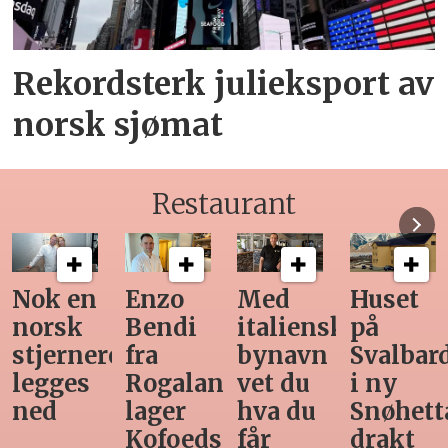
Rekordsterk julieksport av
norsk sjømat
Restaurant
Nok en
Enzo
Med
Huset
norsk
Bendi
italiensk
på
stjernerestaurant
fra
bynavn
Svalbar
legges
Rogaland
vet du
i ny
ned
lager
hva du
Snøhett
Kofoeds
får
drakt