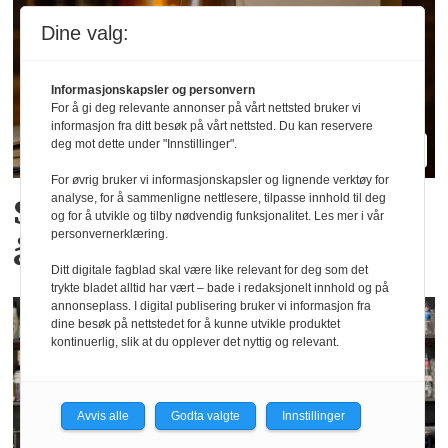
Dine valg:
Informasjonskapsler og personvern
For å gi deg relevante annonser på vårt nettsted bruker vi
informasjon fra ditt besøk på vårt nettsted. Du kan reservere
deg mot dette under "Innstillinger".
For øvrig bruker vi informasjonskapsler og lignende verktøy for
analyse, for å sammenligne nettlesere, tilpasse innhold til deg
Samme «soundtrack», ny
og for å utvikle og tilby nødvendig funksjonalitet. Les mer i vår
personvernerklæring.
årstid
Ditt digitale fagblad skal være like relevant for deg som det
trykte bladet alltid har vært – bade i redaksjonelt innhold og på
annonseplass. I digital publisering bruker vi informasjon fra
dine besøk på nettstedet for å kunne utvikle produktet
kontinuerlig, slik at du opplever det nyttig og relevant.
Avvis alle
Godta valgte
Innstillinger