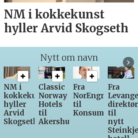
NM i kokkekunst
hyller Arvid Skogseth
Nytt om navn
NM i
Classic
Fra
Fra
kokkekunst
Norway
NorEngros
Levange
hyller
Hotels
til
direktør
Arvid
til
Konsumgruppen
til
Skogseth
Akershus
nytt
Steinkje