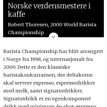
Norske verdensmestere i
kaffe
Robert Thoresen, 2000 World Barista
Championship
Tim Wendelboe, 2004 World Barista
Barista Championship har blitt arrangert
Championship
i Norge fra 1998, og internasjonalt fra
Tim Wendelboe, 2005 World Cup
2000. Dette er den klassiske
Tasters Championship
baristakonkurransen, der deltakerne
skal servere espresso, espressodrikker
Odd-Steinar Tøllefsen, 2015 World
med melk, samt signaturdrikker.
Brewers Cup
Signaturdrikk er en egenkomponert
drikk med minimum én shot-espresso.
Audun Sørbotten 2015, World Coffee