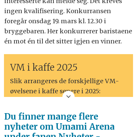
interesserte kan melde seg. Det kreves
ingen kvalifisering. Konkurransen
foregår onsdag 19. mars kl. 12.30 i
bryggebaren. Her konkurrerer baristaene
én mot én til det sitter igjen en vinner.
VM i kaffe 2025
Slik arrangeres de forskjellige VM-
øvelsene i kaffe senere i 2025:
World Barista Championship, Milano,
Du finner mange flere
Italia, 17. – 21. mai
nyheter om Umami Arena
World Brewers Cup, Jakarta,
under fanen Nyheter -