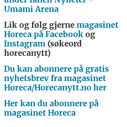
Indonesia, 15. – 17. mai
Umami Arena
World Cup Tasters Championship,
Lik og følg gjerne
magasinet
Geneve, Sveits, 26. – 28. juni
Horeca på Facebook
og
Instagram
(søkeord
World Coffee in Good Spirits
horecanytt)
Championship, Geneve, Sveits, 26. –
28. juni
Du kan abonnere på gratis
nyhetsbrev fra magasinet
Horeca/Horecanytt.no her
Her kan du abonnere på
magasinet Horeca