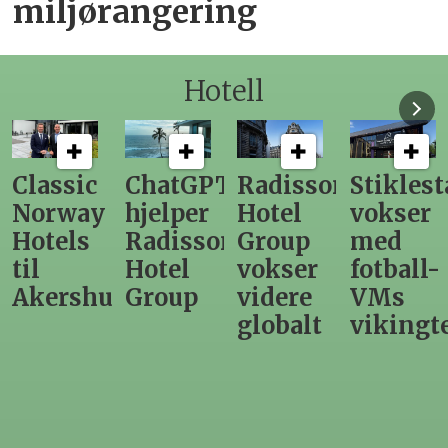
miljørangering
Hotell
Classic
ChatGPT
Radisson
Stiklest
Norway
hjelper
Hotel
vokser
Hotels
Radisson
Group
med
til
Hotel
vokser
fotball-
Akershus
Group
videre
VMs
globalt
vikingt