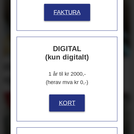
FAKTURA
DIGITAL
(kun digitalt)
Postgirobygget lanserer
1 år til kr 2000,-
egne viner
(herav mva kr 0,-)
KORT