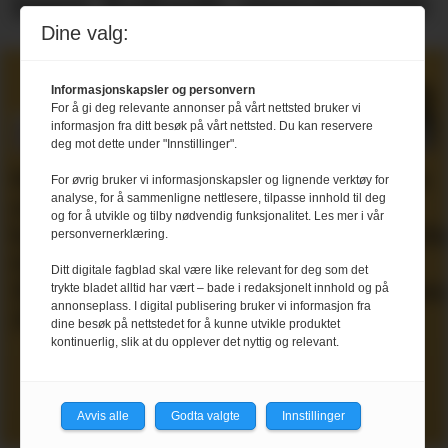
lager Kofoeds signaturrett
Dine valg:
Matomsorgsprisen
Informasjonskapsler og personvern
For å gi deg relevante annonser på vårt nettsted bruker vi
informasjon fra ditt besøk på vårt nettsted. Du kan reservere
deg mot dette under "Innstillinger".
Har du
Mor
Matomsorgsprise
Har du
For øvrig bruker vi informasjonskapsler og lignende verktøy for
analyse, for å sammenligne nettlesere, tilpasse innhold til deg
en
Godhjerta
til
en
og for å utvikle og tilby nødvendig funksjonalitet. Les mer i vår
kandidat
Wenche
kandida
personvernerklæring.
til
Andersen
til
Ditt digitale fagblad skal være like relevant for deg som det
Matomsorgsprisen
Matomso
trykte bladet alltid har vært – bade i redaksjonelt innhold og på
annonseplass. I digital publisering bruker vi informasjon fra
2026
dine besøk på nettstedet for å kunne utvikle produktet
kontinuerlig, slik at du opplever det nyttig og relevant.
Avvis alle
Godta valgte
Innstillinger