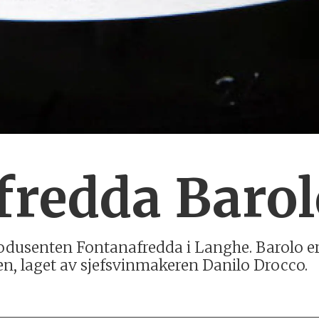
fredda Baro
odusenten Fontanafredda i Langhe. Barolo er
en, laget av sjefsvinmakeren Danilo Drocco.