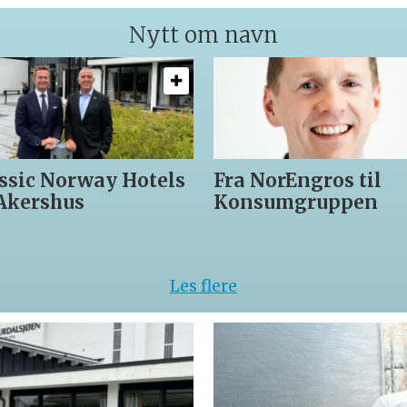
Nytt om navn
ls
Fra NorEngros til
Fra Levang
Konsumgruppen
til nytt Ste
hotell
Les flere