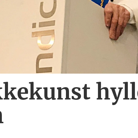
kekunst hyll
h