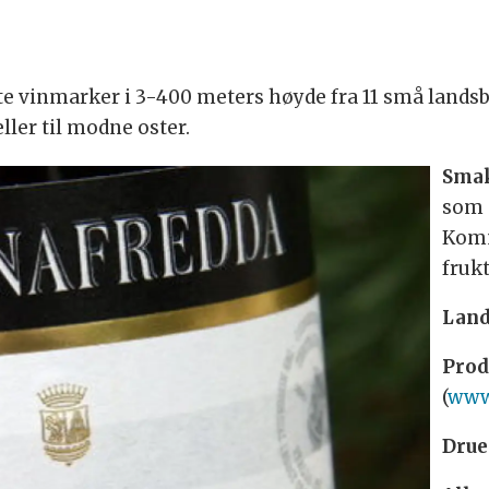
e vinmarker i 3-400 meters høyde fra 11 små landsb
eller til modne oster.
Smak
som 
Komm
frukt
Land
Prod
(
www.
Drue