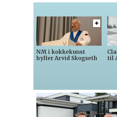
i kokkekunst
Classic Norway Hote
er Arvid Skogseth
til Akershus