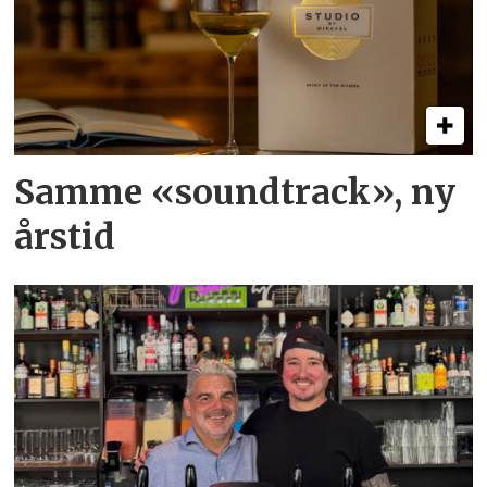
Samme «soundtrack», ny
årstid