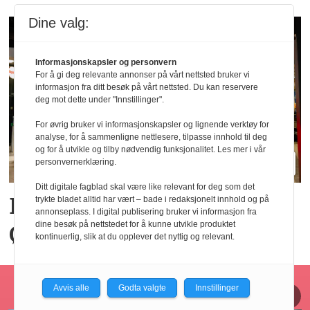
Dine valg:
Informasjonskapsler og personvern
For å gi deg relevante annonser på vårt nettsted bruker vi
informasjon fra ditt besøk på vårt nettsted. Du kan reservere
deg mot dette under "Innstillinger".
For øvrig bruker vi informasjonskapsler og lignende verktøy for
analyse, for å sammenligne nettlesere, tilpasse innhold til deg
og for å utvikle og tilby nødvendig funksjonalitet. Les mer i vår
personvernerklæring.
Ditt digitale fagblad skal være like relevant for deg som det
Big Bite vil doble på
trykte bladet alltid har vært – bade i redaksjonelt innhold og på
annonseplass. I digital publisering bruker vi informasjon fra
dine besøk på nettstedet for å kunne utvikle produktet
Østlandet innen tre år
kontinuerlig, slik at du opplever det nyttig og relevant.
Horecajus fra Føyen
Avvis alle
Godta valgte
Innstillinger