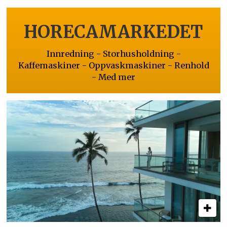
HORECAMARKEDET
Innredning - Storhusholdning -
Kaffemaskiner - Oppvaskmaskiner - Renhold
- Med mer