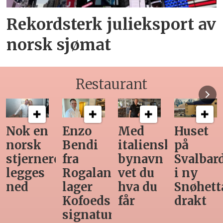
Rekordsterk julieksport av
norsk sjømat
Restaurant
Med
Huset
Ny
Siste
italiensk
på
teknologi
Horeca-
bynavn
Svalbard
gjør
magasi
d
vet du
i ny
manuell
før
hva du
Snøhetta-
varetelling
sommer
får
drakt
unødvendig
rett