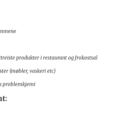
rommene
reiste produkter i restaurant og frokostsal
ter (møbler, vaskeri etc)
ten problemkjemi
nt
: