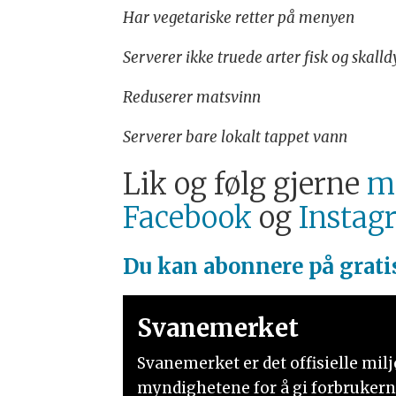
Har vegetariske retter på menyen
Serverer ikke truede arter fisk og skal
Reduserer matsvinn
Serverer bare lokalt tappet vann
Lik og følg gjerne
ma
Facebook
og
Instag
Du kan abonnere på grati
Svanemerket
Svanemerket er det offisielle mil
myndighetene for å gi forbrukern