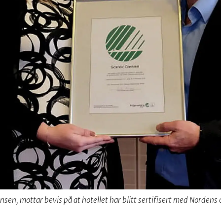
nsen, mottar bevis på at hotellet har blitt sertifisert med Nordens 