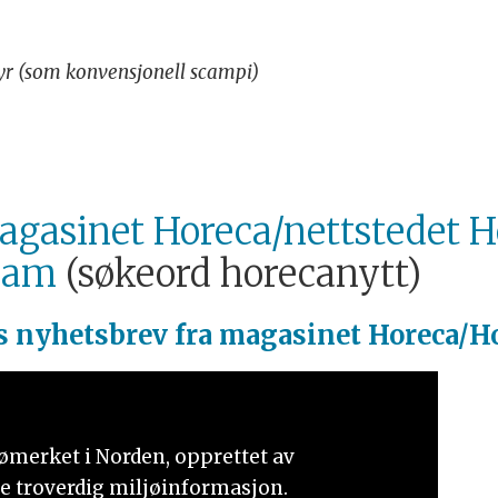
ldyr (som konvensjonell scampi)
gasinet Horeca/nettstedet H
ram
(søkeord horecanytt)
s nyhetsbrev fra magasinet Horeca/H
jømerket i Norden, opprettet av
e troverdig miljøinformasjon.