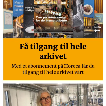
Få tilgang til hele
arkivet
Med et abonnement på Horeca får du
tilgang til hele arkivet vårt