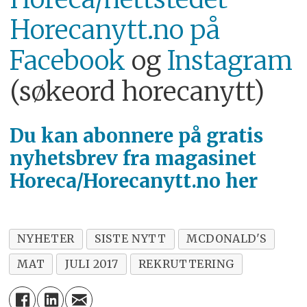
Horecanytt.no på
Facebook
og
Instagram
(søkeord horecanytt)
Du kan abonnere på
gratis
nyhetsbrev fra magasinet
Horeca/Horecanytt.no her
NYHETER
SISTE NYTT
MCDONALD'S
MAT
JULI 2017
REKRUTTERING