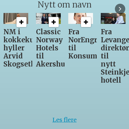
Nytt om navn
Classic
Fra
Fra
12
unst
Norway
NorEngros
Levanger-
lærling
Hotels
til
direktør
får
til
Konsumgruppen
til
være
h
Akershus
nytt
med
Steinkjer-
Asko
hotell
Serveri
til
kokke-
VM
Les flere