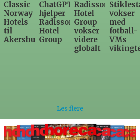
ChatGPT
Radisson
Stiklestad
Fra
hjelper
Hotel
vokser
Levange
Radisson
Group
med
direktør
Hotel
vokser
fotball-
til
us
Group
videre
VMs
nytt
globalt
vikingtematikk
Steinkje
hotell
Les flere