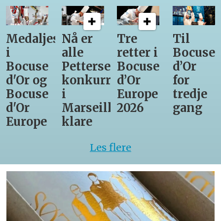
Medaljestatistikk
Nå er
Tre
Til
i
alle
retter i
Bocuse
Bocuse
Pettersens
Bocuse
d’Or
d'Or og
konkurrenter
d’Or
for
Bocuse
i
Europe
tredje
d'Or
Marseille
2026
gang
Europe
klare
Les flere