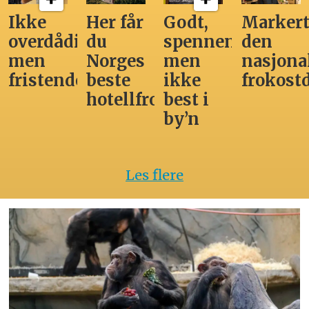
Ikke
Her får
Godt,
Markert
overdådig,
du
spennende,
den
men
Norges
men
nasjona
fristende
beste
ikke
frokost
hotellfrokost
best i
by’n
Les flere