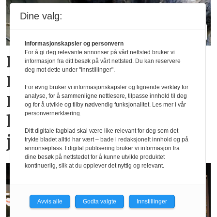
Dine valg:
Informasjonskapsler og personvern
For å gi deg relevante annonser på vårt nettsted bruker vi
Rekordsommer for
informasjon fra ditt besøk på vårt nettsted. Du kan reservere
deg mot dette under "Innstillinger".
Dyreparken i
For øvrig bruker vi informasjonskapsler og lignende verktøy for
Kristiansand: Over en
analyse, for å sammenligne nettlesere, tilpasse innhold til deg
og for å utvikle og tilby nødvendig funksjonalitet. Les mer i vår
personvernerklæring.
halv million besøkende i
Ditt digitale fagblad skal være like relevant for deg som det
juli
trykte bladet alltid har vært – bade i redaksjonelt innhold og på
annonseplass. I digital publisering bruker vi informasjon fra
dine besøk på nettstedet for å kunne utvikle produktet
kontinuerlig, slik at du opplever det nyttig og relevant.
Avvis alle
Godta valgte
Innstillinger