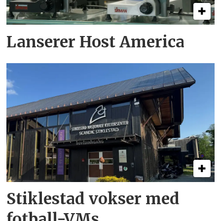
Lanserer Host America
Stiklestad vokser med
fotball-VMs