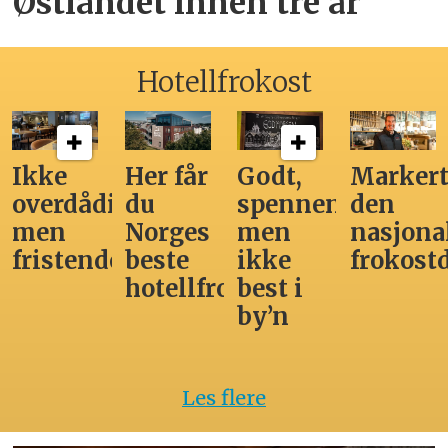
Østlandet innen tre år
Hotellfrokost
Ikke
Her får
Godt,
Markert
overdådig,
du
spennende,
den
men
Norges
men
nasjona
fristende
beste
ikke
frokost
hotellfrokost
best i
by’n
Les flere