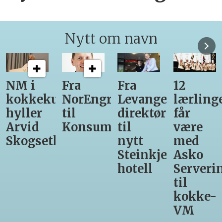
Nytt om navn
Fra
Fra
12
Fra
unst
NorEngros
Levanger-
lærlinger
Vinmon
til
direktør
får
til
Konsumgruppen
til
være
Matprat
h
nytt
med
Steinkjer-
Asko
hotell
Servering
til
kokke-
VM