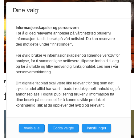
Dine valg:
Informasjonskapsler og personvern
For å gi deg relevante annonser på vårt nettsted bruker vi
informasjon fra ditt besøk på vårt nettsted. Du kan reservere
deg mot dette under "Innstillinger".
For øvrig bruker vi informasjonskapsler og lignende verktøy for
analyse, for å sammenligne nettlesere, tilpasse innhold til deg
og for å utvikle og tilby nødvendig funksjonalitet. Les mer i vår
personvernerklæring.
Tror de «brune» pubene
Ditt digitale fagblad skal være like relevant for deg som det
trykte bladet alltid har vært – bade i redaksjonelt innhold og på
får en ny renessanse
annonseplass. I digital publisering bruker vi informasjon fra
dine besøk på nettstedet for å kunne utvikle produktet
kontinuerlig, slik at du opplever det nyttig og relevant.
Avvis alle
Godta valgte
Innstillinger