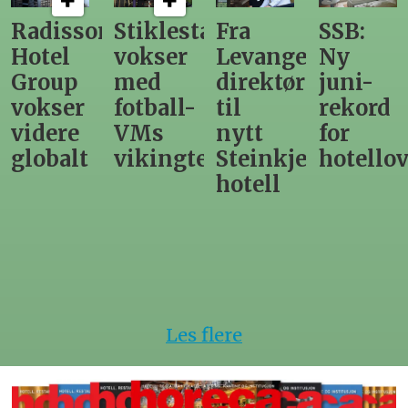
n
Stiklestad
Fra
SSB:
Elendig
vokser
Levanger-
Ny
nordno
med
direktør
juni-
sommer
fotball-
til
rekord
gir
VMs
nytt
for
utslag
vikingtematikk
Steinkjer-
hotellovernattin
for
hotell
hotelle
Les flere