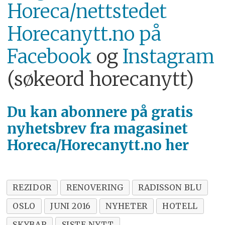
Horeca/nettstedet
Horecanytt.no på
Facebook
og
Instagram
(søkeord horecanytt)
Du kan abonnere på
gratis
nyhetsbrev fra magasinet
Horeca/Horecanytt.no her
REZIDOR
RENOVERING
RADISSON BLU
OSLO
JUNI 2016
NYHETER
HOTELL
SKYBAR
SISTE NYTT