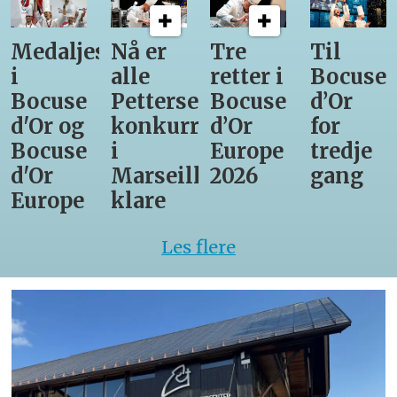
Medaljestatistikk
Nå er
Tre
Til
i
alle
retter i
Bocuse
Bocuse
Pettersens
Bocuse
d’Or
d'Or og
konkurrenter
d’Or
for
Bocuse
i
Europe
tredje
d'Or
Marseille
2026
gang
Europe
klare
Les flere