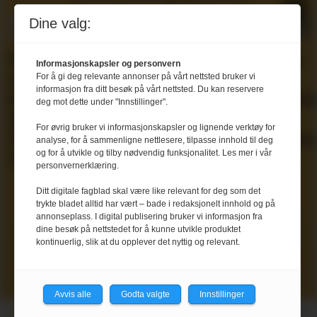
Dine valg:
Har du
Mor
Matomsorgspris
Har du
Informasjonskapsler og personvern
en
Godhjerta
til
en
For å gi deg relevante annonser på vårt nettsted bruker vi
informasjon fra ditt besøk på vårt nettsted. Du kan reservere
kandidat
Wenche
kandida
deg mot dette under "Innstillinger".
til
Andersen
til
For øvrig bruker vi informasjonskapsler og lignende verktøy for
Matomsorgsprisen
Matoms
analyse, for å sammenligne nettlesere, tilpasse innhold til deg
og for å utvikle og tilby nødvendig funksjonalitet. Les mer i vår
2026
personvernerklæring.
Ditt digitale fagblad skal være like relevant for deg som det
trykte bladet alltid har vært – bade i redaksjonelt innhold og på
annonseplass. I digital publisering bruker vi informasjon fra
dine besøk på nettstedet for å kunne utvikle produktet
kontinuerlig, slik at du opplever det nyttig og relevant.
Les flere
Avvis alle
Godta valgte
Innstillinger