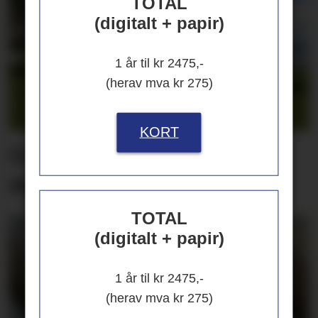
TOTAL
(digitalt + papir)
1 år til kr 2475,-
(herav mva kr 275)
KORT
God juli for hotellene,
men ikke i hele Norge
TOTAL
(digitalt + papir)
1 år til kr 2475,-
(herav mva kr 275)