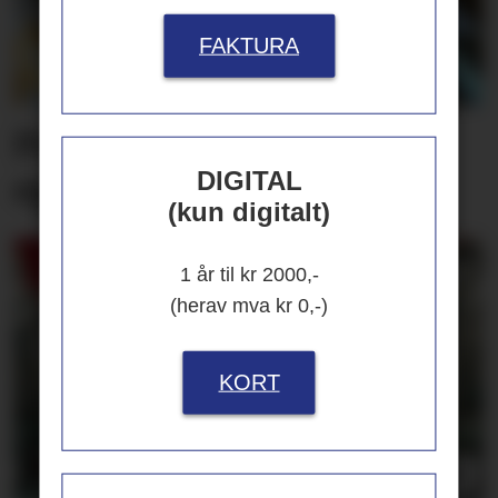
FAKTURA
Postgirobygget lanserer
DIGITAL
egne viner
(kun digitalt)
1 år til kr 2000,-
(herav mva kr 0,-)
KORT