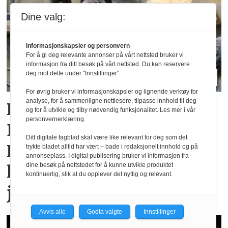
Dine valg:
Informasjonskapsler og personvern
For å gi deg relevante annonser på vårt nettsted bruker vi
informasjon fra ditt besøk på vårt nettsted. Du kan reservere
deg mot dette under "Innstillinger".
For øvrig bruker vi informasjonskapsler og lignende verktøy for
analyse, for å sammenligne nettlesere, tilpasse innhold til deg
Rekordsommer for
og for å utvikle og tilby nødvendig funksjonalitet. Les mer i vår
personvernerklæring.
Dyreparken i
Ditt digitale fagblad skal være like relevant for deg som det
Kristiansand: Over en
trykte bladet alltid har vært – bade i redaksjonelt innhold og på
annonseplass. I digital publisering bruker vi informasjon fra
dine besøk på nettstedet for å kunne utvikle produktet
halv million besøkende i
kontinuerlig, slik at du opplever det nyttig og relevant.
juli
Avvis alle
Godta valgte
Innstillinger