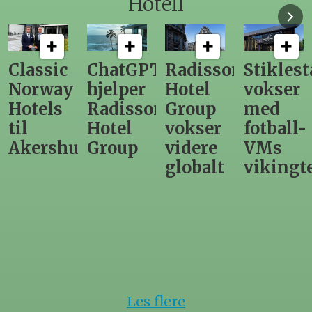
Hotell
ChatGPT
Radisson
Stiklestad
Fra
hjelper
Hotel
vokser
Levange
Radisson
Group
med
direktør
Hotel
vokser
fotball-
til
us
Group
videre
VMs
nytt
globalt
vikingtematikk
Steinkje
hotell
Les flere