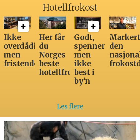
Hotellfrokost
Ikke
Her får
Godt,
Markert
overdådig,
du
spennende,
den
men
Norges
men
nasjona
fristende
beste
ikke
frokost
hotellfrokost
best i
by’n
Les flere