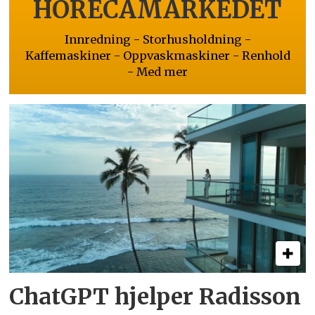
HORECAMARKEDET
Innredning - Storhusholdning -
Kaffemaskiner - Oppvaskmaskiner - Renhold
- Med mer
ChatGPT hjelper Radisson