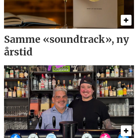
Samme «soundtrack», ny
årstid