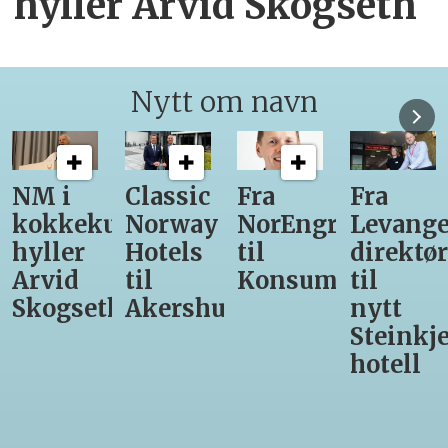
hyller Arvid Skogseth
Nytt om navn
Classic
Fra
Fra
12
unst
Norway
NorEngros
Levanger-
lærling
Hotels
til
direktør
får
til
Konsumgruppen
til
være
h
Akershus
nytt
med
Steinkjer-
Asko
hotell
Serveri
til
kokke-