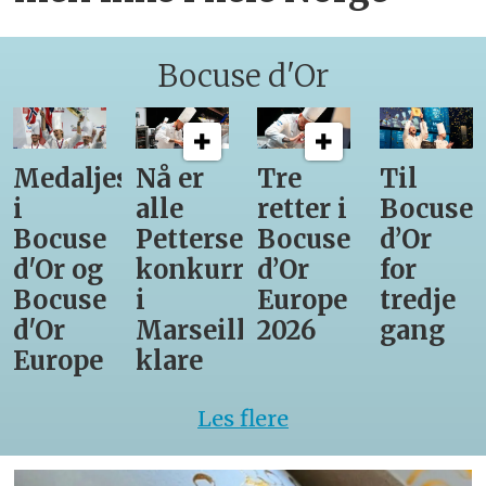
Bocuse d'Or
Medaljestatistikk
Nå er
Tre
Til
i
alle
retter i
Bocuse
Bocuse
Pettersens
Bocuse
d’Or
d'Or og
konkurrenter
d’Or
for
Bocuse
i
Europe
tredje
d'Or
Marseille
2026
gang
Europe
klare
Les flere