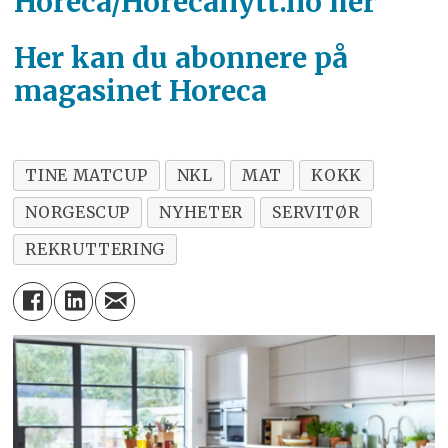
Horeca/Horecanytt.no her
Her kan du abonnere på
magasinet Horeca
TINE MATCUP
NKL
MAT
KOKK
NORGESCUP
NYHETER
SERVITØR
REKRUTTERING