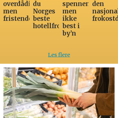
overdådig,
du
spennende,
den
men
Norges
men
nasjona
fristende
beste
ikke
frokost
hotellfrokost
best i
by’n
Les flere