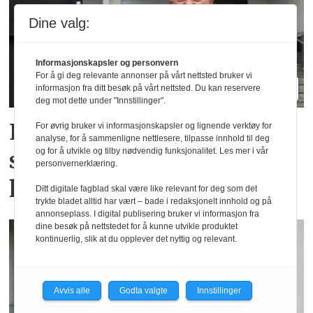
Dine valg:
Informasjonskapsler og personvern
For å gi deg relevante annonser på vårt nettsted bruker vi
informasjon fra ditt besøk på vårt nettsted. Du kan reservere
deg mot dette under "Innstillinger".
Elendig nordnorsk
For øvrig bruker vi informasjonskapsler og lignende verktøy for
analyse, for å sammenligne nettlesere, tilpasse innhold til deg
og for å utvikle og tilby nødvendig funksjonalitet. Les mer i vår
sommervær gir utslag for
personvernerklæring.
hotellene
Ditt digitale fagblad skal være like relevant for deg som det
trykte bladet alltid har vært – bade i redaksjonelt innhold og på
annonseplass. I digital publisering bruker vi informasjon fra
dine besøk på nettstedet for å kunne utvikle produktet
kontinuerlig, slik at du opplever det nyttig og relevant.
Avvis alle
Godta valgte
Innstillinger