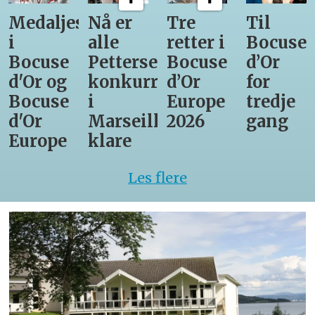
Medaljestatistikk
Nå er
Tre
Til
i
alle
retter i
Bocuse
Bocuse
Pettersens
Bocuse
d’Or
d'Or og
konkurrenter
d’Or
for
Bocuse
i
Europe
tredje
d'Or
Marseille
2026
gang
Europe
klare
Les flere