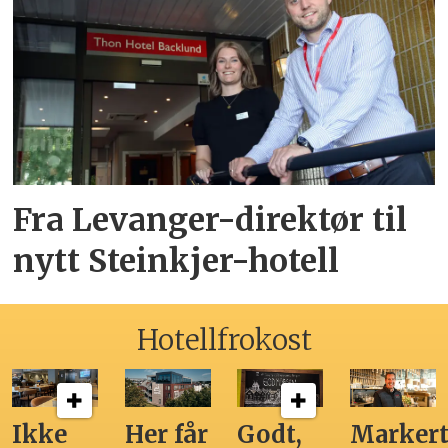
Fra Levanger-direktør til
nytt Steinkjer-hotell
Hotellfrokost
Ikke
Her får
Godt,
Markert