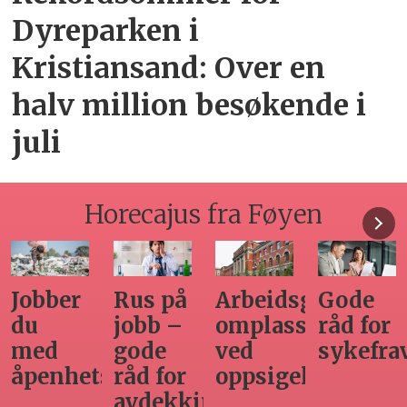
Dyreparken i
Kristiansand: Over en
halv million besøkende i
juli
Horecajus fra Føyen
Arbeidsgivers
Gode
Seminar
Hvilken
omplasseringsplikt
råd for
om
adgang
ved
sykefraværsoppfølging
varsling
har
oppsigelse
horecabe
ng
til