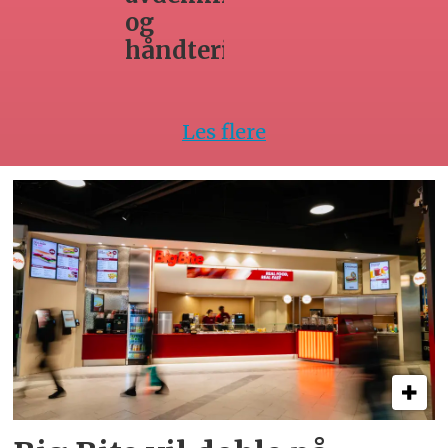
innleie
ing
av
arbeidsk
Les flere