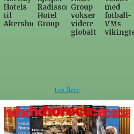
Radisson
Group
med
direktør
Hotel
vokser
fotball-
til
us
Group
videre
VMs
nytt
globalt
vikingtematikk
Steinkje
hotell
Les flere