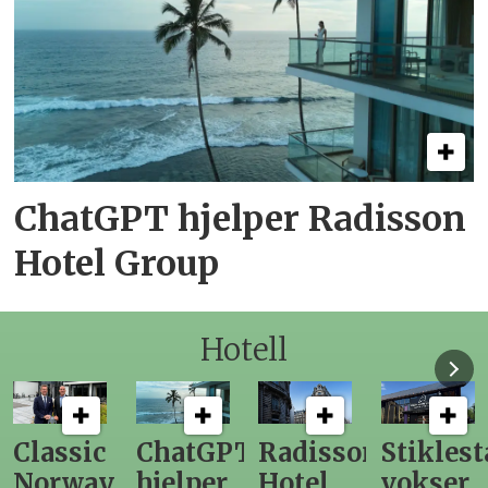
ChatGPT hjelper Radisson
Hotel Group
Hotell
ChatGPT
Radisson
Stiklestad
Fra
hjelper
Hotel
vokser
Levange