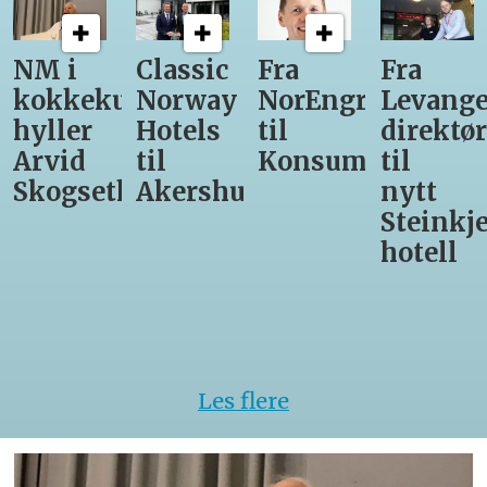
Classic
Fra
Fra
12
unst
Norway
NorEngros
Levanger-
lærling
Hotels
til
direktør
får
til
Konsumgruppen
til
være
h
Akershus
nytt
med
Steinkjer-
Asko
hotell
Serveri
til
kokke-
VM
Les flere