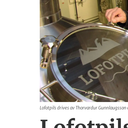
Lofotpils drives av Thorvardur Gunnlaugsson
Lofotpi