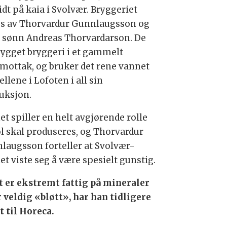
idt på kaia i Svolvær. Bryggeriet
es av Thorvardur Gunnlaugsson og
 sønn Andreas Thorvardarson. De
bygget bryggeri i et gammelt
emottak, og bruker det rene vannet
jellene i Lofoten i all sin
uksjon.
et spiller en helt avgjørende rolle
øl skal produseres, og Thorvardur
laugsson forteller at Svolvær-
et viste seg å være spesielt gunstig.
t er ekstremt fattig på mineraler
r veldig «bløtt»,
har han tidligere
t til Horeca.