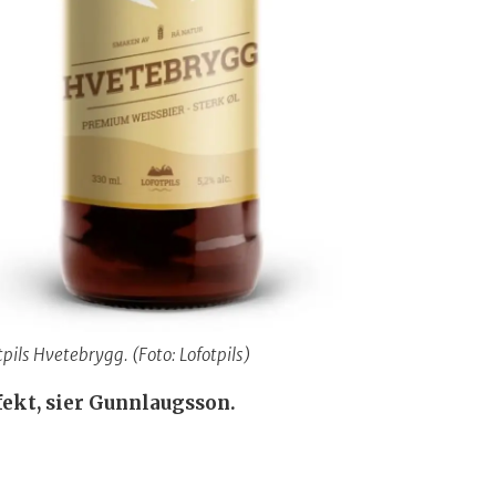
tpils Hvetebrygg. (Foto: Lofotpils)
rfekt, sier Gunnlaugsson
.