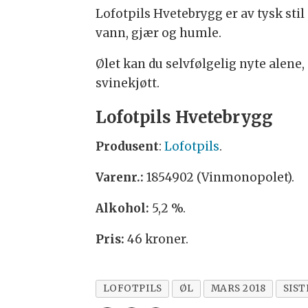
Lofotpils Hvetebrygg er av tysk stil 
vann, gjær og humle.
Ølet kan du selvfølgelig nyte alene, e
svinekjøtt.
Lofotpils Hvetebrygg
Produsent
:
Lofotpils
.
Varenr.:
1854902 (Vinmonopolet).
Alkohol:
5,2 %.
Pris:
46 kroner.
LOFOTPILS
ØL
MARS 2018
SIST