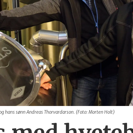
 og hans sønn Andreas Thorvardarson. (Foto: Morten Holt)
ls med hvete