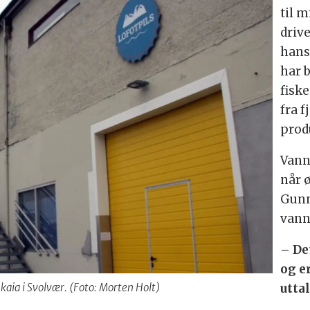
til m
driv
hans
har 
fisk
fra f
prod
Vann
når 
Gunn
vann
– De
og e
uttal
 kaia i Svolvær. (Foto: Morten Holt)