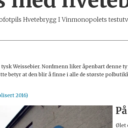
Lofotpils Hvetebrygg I Vinmonopolets testutv
 tysk Weissebier. Nordmenn liker åpenbart denne typ
te betyr at den blir å finne i alle de største polbutik
lisert 2016)
På
Ølet