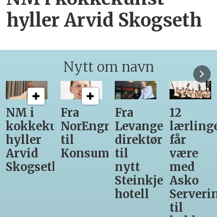
hyller Arvid Skogseth
Nytt om navn
NM i
Fra
Fra
12
kokkekunst
NorEngros
Levanger-
lærling
hyller
til
direktør
får
Arvid
Konsumgruppen
til
være
Skogseth
nytt
med
Steinkjer-
Asko
hotell
Serveri
til