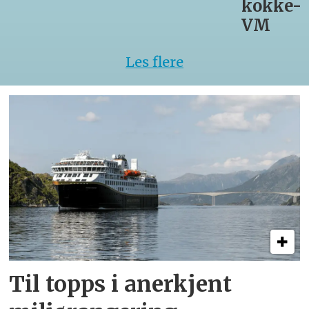
kokke-
VM
Les flere
Til topps i anerkjent