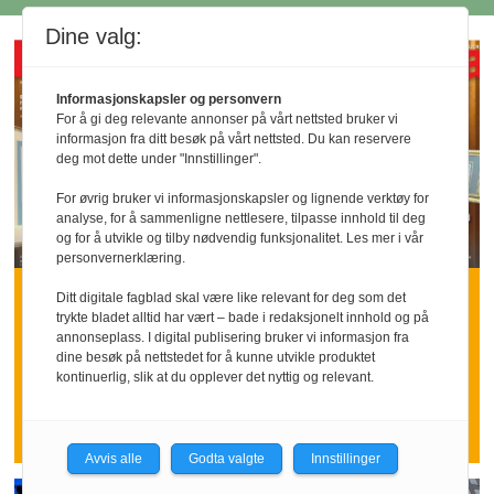
Dine valg:
Informasjonskapsler og personvern
For å gi deg relevante annonser på vårt nettsted bruker vi
informasjon fra ditt besøk på vårt nettsted. Du kan reservere
deg mot dette under "Innstillinger".
For øvrig bruker vi informasjonskapsler og lignende verktøy for
analyse, for å sammenligne nettlesere, tilpasse innhold til deg
og for å utvikle og tilby nødvendig funksjonalitet. Les mer i vår
personvernerklæring.
Få tilgang til hele
Ditt digitale fagblad skal være like relevant for deg som det
trykte bladet alltid har vært – bade i redaksjonelt innhold og på
arkivet
annonseplass. I digital publisering bruker vi informasjon fra
dine besøk på nettstedet for å kunne utvikle produktet
kontinuerlig, slik at du opplever det nyttig og relevant.
Med et abonnement på Horeca får du
tilgang til hele arkivet vårt
Avvis alle
Godta valgte
Innstillinger