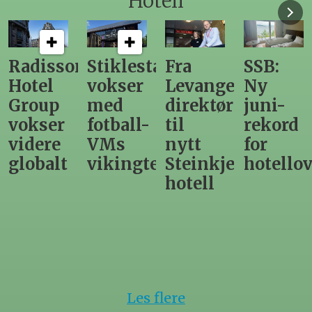
Hotell
Radisson
Stiklestad
Fra
SSB:
Hotel
vokser
Levanger-
Ny
Group
med
direktør
juni-
vokser
fotball-
til
rekord
videre
VMs
nytt
for
globalt
vikingtematikk
Steinkjer-
hotello
hotell
Les flere