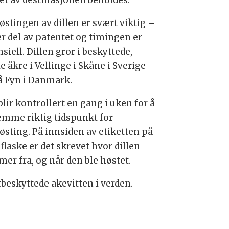
et av destillasjonen beholdes.
østingen av dillen er svært viktig –
er del av patentet og timingen er
siell. Dillen gror i beskyttede,
e åkre i Vellinge i Skåne i Sverige
å Fyn i Danmark.
lir kontrollert en gang i uken for å
emme riktig tidspunkt for
østing. På innsiden av etiketten på
flaske er det skrevet hvor dillen
er fra, og når den ble høstet.
beskyttede akevitten i verden.