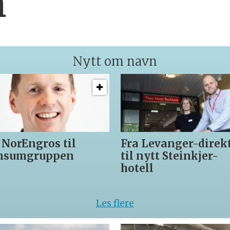
h
Nytt om navn
a Levanger-direktør
12 lærlinger får v
l nytt Steinkjer-
med Asko Serverin
tell
kokke-VM
Les flere