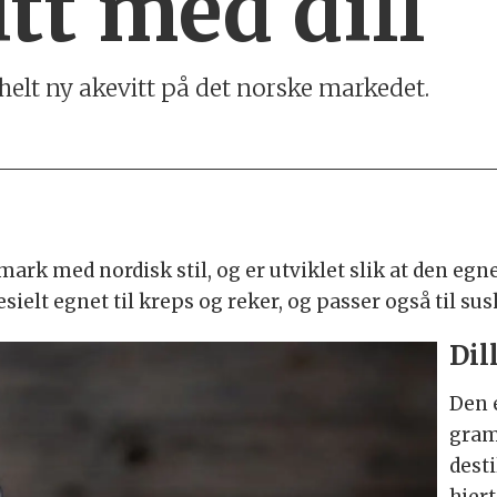
tt med dill
helt ny akevitt på det norske markedet.
mark med nordisk stil, og er utviklet slik at den egn
sielt egnet til kreps og reker, og passer også til sus
Dil
Den 
gram 
dest