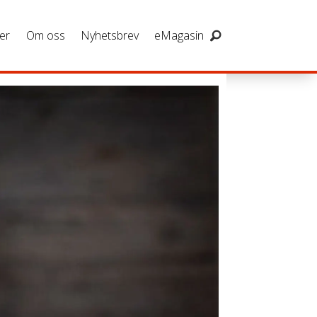
er
Om oss
Nyhetsbrev
eMagasin