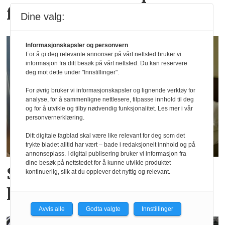
får en ny renessanse
Dine valg:
Informasjonskapsler og personvern
For å gi deg relevante annonser på vårt nettsted bruker vi
informasjon fra ditt besøk på vårt nettsted. Du kan reservere
deg mot dette under "Innstillinger".
For øvrig bruker vi informasjonskapsler og lignende verktøy for
analyse, for å sammenligne nettlesere, tilpasse innhold til deg
og for å utvikle og tilby nødvendig funksjonalitet. Les mer i vår
personvernerklæring.
Ditt digitale fagblad skal være like relevant for deg som det
trykte bladet alltid har vært – bade i redaksjonelt innhold og på
annonseplass. I digital publisering bruker vi informasjon fra
dine besøk på nettstedet for å kunne utvikle produktet
SSB: Ny juni-rekord for
kontinuerlig, slik at du opplever det nyttig og relevant.
hotellovernattinger
Avvis alle
Godta valgte
Innstillinger