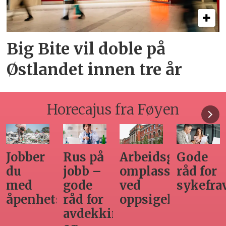
Big Bite vil doble på
Østlandet innen tre år
Horecajus fra Føyen
Arbeidsgivers
Gode
Seminar
Hvilken
omplasseringsplikt
råd for
om
adgang
ved
sykefraværsoppfølging
varsling
har
oppsigelse
horecabe
ng
til