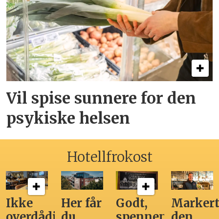
Vil spise sunnere for den
psykiske helsen
Hotellfrokost
Ikke
Her får
Godt,
Markert
overdådig,
du
spennende,
den