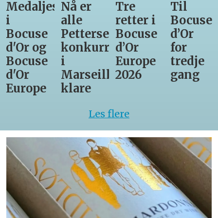
Medaljestatistikk
Nå er
Tre
Til
i
alle
retter i
Bocuse
Bocuse
Pettersens
Bocuse
d’Or
d'Or og
konkurrenter
d’Or
for
Bocuse
i
Europe
tredje
d'Or
Marseille
2026
gang
Europe
klare
Les flere