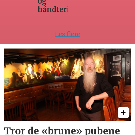
innleie
ing
av
arbeidsk
Les flere
Tror de «brune» pubene