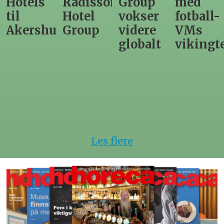
Radisson
Group
med
direktør
Hotel
vokser
fotball-
til
us
Group
videre
VMs
nytt
globalt
vikingtematikk
Steinkje
hotell
Les flere