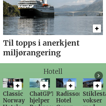
Til topps i anerkjent
miljørangering
Hotell
ChatGPT
Radisson
Stiklestad
Fra
hjelper
Hotel
vokser
Levange