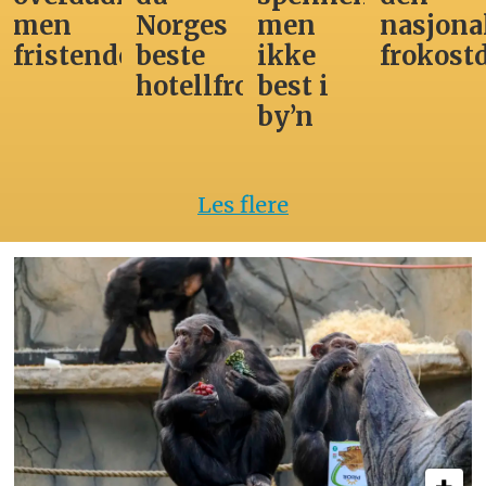
men
Norges
men
nasjona
fristende
beste
ikke
frokost
hotellfrokost
best i
by’n
Les flere