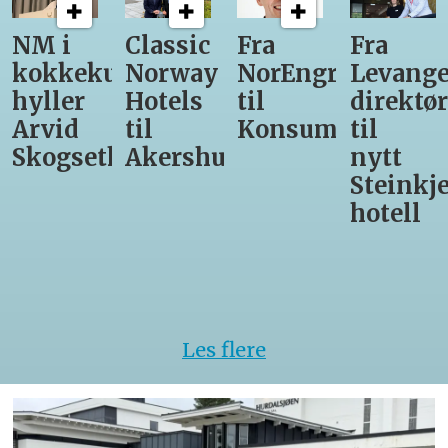
Classic
Fra
Fra
12
unst
Norway
NorEngros
Levanger-
lærling
Hotels
til
direktør
får
til
Konsumgruppen
til
være
h
Akershus
nytt
med
Steinkjer-
Asko
hotell
Serveri
til
kokke-
VM
Les flere