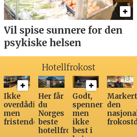
Vil spise sunnere for den
psykiske helsen
Hotellfrokost
Ikke
Her får
Godt,
Markert
overdådig,
du
spennende,
den
men
Norges
men
nasjona
fristende
beste
ikke
frokost
hotellfrokost
best i