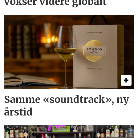
vokser videre globalt
Samme «soundtrack», ny
årstid