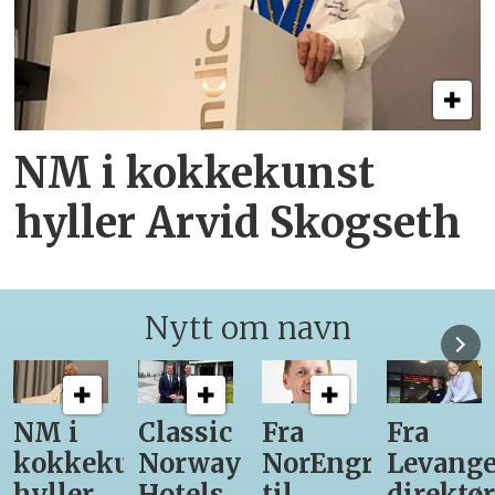
NM i kokkekunst
hyller Arvid Skogseth
Nytt om navn
Classic
Fra
Fra
12
unst
Norway
NorEngros
Levanger-
lærling
Hotels
til
direktør
får