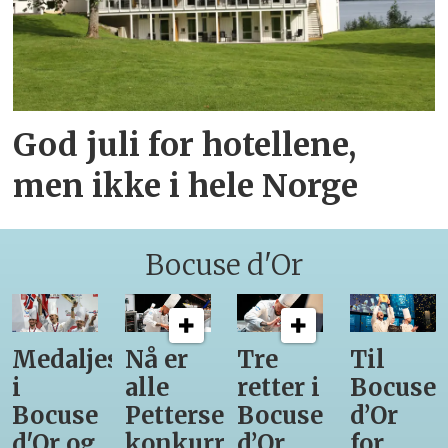
God juli for hotellene,
men ikke i hele Norge
Bocuse d'Or
Medaljestatistikk
Nå er
Tre
Til
i
alle
retter i
Bocuse
Bocuse
Pettersens
Bocuse
d’Or
d'Or og
konkurrenter
d’Or
for