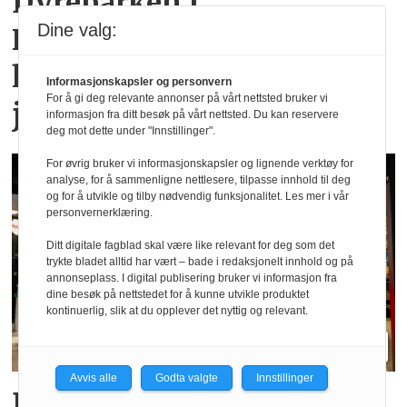
Dyreparken i
Dine valg:
Kristiansand: Over en
halv million besøkende i
Informasjonskapsler og personvern
For å gi deg relevante annonser på vårt nettsted bruker vi
juli
informasjon fra ditt besøk på vårt nettsted. Du kan reservere
deg mot dette under "Innstillinger".
For øvrig bruker vi informasjonskapsler og lignende verktøy for
analyse, for å sammenligne nettlesere, tilpasse innhold til deg
og for å utvikle og tilby nødvendig funksjonalitet. Les mer i vår
personvernerklæring.
Ditt digitale fagblad skal være like relevant for deg som det
trykte bladet alltid har vært – bade i redaksjonelt innhold og på
annonseplass. I digital publisering bruker vi informasjon fra
dine besøk på nettstedet for å kunne utvikle produktet
kontinuerlig, slik at du opplever det nyttig og relevant.
Avvis alle
Godta valgte
Innstillinger
Big Bite vil doble på