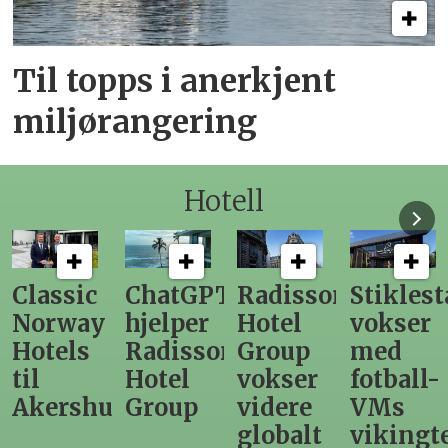
Til topps i anerkjent
miljørangering
Hotell
ChatGPT
Radisson
Stiklestad
Fra
hjelper
Hotel
vokser
Levange
Radisson
Group
med
direktør
Hotel
vokser
fotball-
til
us
Group
videre
VMs
nytt
globalt
vikingtematikk
Steinkje