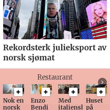
Rekordsterk julieksport av
norsk sjømat
Restaurant
Med
Huset
Ny
Siste
italiensk
på
teknologi
Horeca-