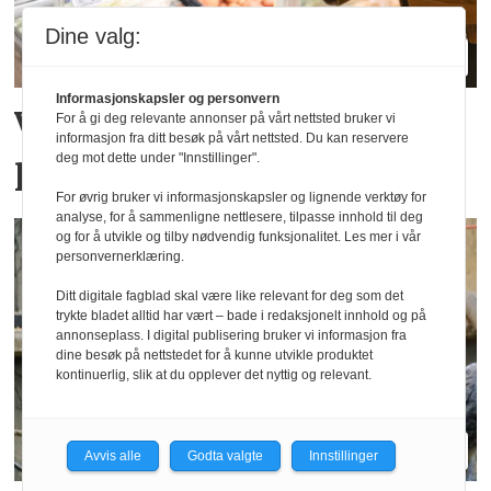
Dine valg:
Informasjonskapsler og personvern
Vil spise sunnere for den
For å gi deg relevante annonser på vårt nettsted bruker vi
informasjon fra ditt besøk på vårt nettsted. Du kan reservere
psykiske helsen
deg mot dette under "Innstillinger".
For øvrig bruker vi informasjonskapsler og lignende verktøy for
analyse, for å sammenligne nettlesere, tilpasse innhold til deg
og for å utvikle og tilby nødvendig funksjonalitet. Les mer i vår
personvernerklæring.
Ditt digitale fagblad skal være like relevant for deg som det
trykte bladet alltid har vært – bade i redaksjonelt innhold og på
annonseplass. I digital publisering bruker vi informasjon fra
dine besøk på nettstedet for å kunne utvikle produktet
kontinuerlig, slik at du opplever det nyttig og relevant.
Avvis alle
Godta valgte
Innstillinger