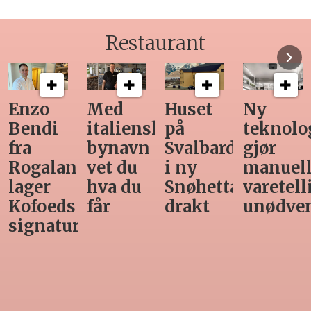
Restaurant
Med
Huset
Ny
Siste
italiensk
på
teknologi
Horeca-
bynavn
Svalbard
gjør
magasi
nd
vet du
i ny
manuell
før
hva du
Snøhetta-
varetelling
sommer
får
drakt
unødvendig
rett