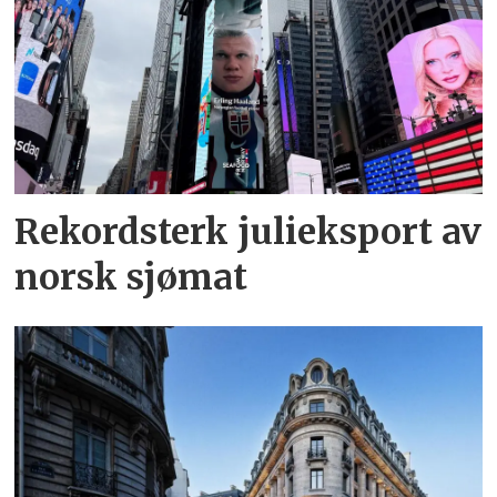
Rekordsterk julieksport av
norsk sjømat