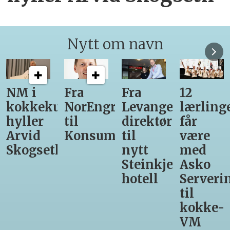
Nytt om navn
Fra
Fra
12
Fra
unst
NorEngros
Levanger-
lærlinger
Vinmon
til
direktør
får
til
Konsumgruppen
til
være
Matprat
h
nytt
med
Steinkjer-
Asko
hotell
Servering
til
kokke-
VM