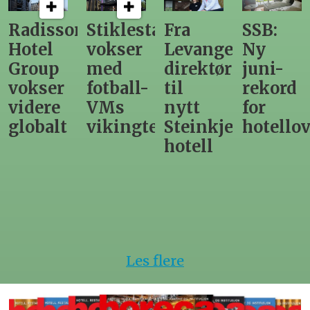
n
Stiklestad
Fra
SSB:
Elendig
vokser
Levanger-
Ny
nordno
med
direktør
juni-
sommer
fotball-
til
rekord
gir
VMs
nytt
for
utslag
vikingtematikk
Steinkjer-
hotellovernattin
for
hotell
hotelle
Les flere