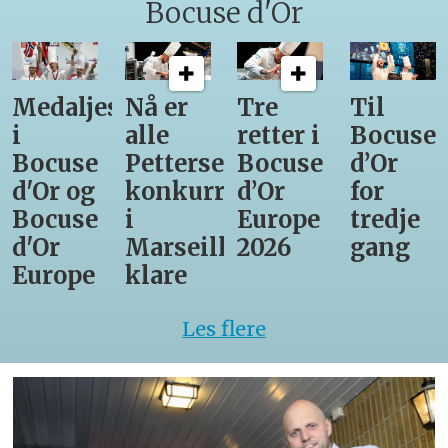
Bocuse d'Or
Medaljestatistikk
Nå er
Tre
Til
i
alle
retter i
Bocuse
Bocuse
Pettersens
Bocuse
d’Or
d'Or og
konkurrenter
d’Or
for
Bocuse
i
Europe
tredje
d'Or
Marseille
2026
gang
Europe
klare
Les flere