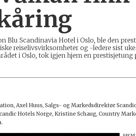
kåring
son Blu Scandinavia Hotel i Oslo, ble den pr
iske reiselivsvirksomheter og -ledere sist uk
ådet i Oslo, tok igjen hjem en prestisjetung p
ion, Axel Huus, Salgs- og Markedsdirektør Scandic 
Scandic Hotels Norge, Kristine Schaug, Country M
n.
HSMA