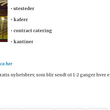
• utesteder
• kafeer
• contract catering
• kantiner
ca her
atis nyhetsbrev, som blir sendt ut 1-2 ganger hver e