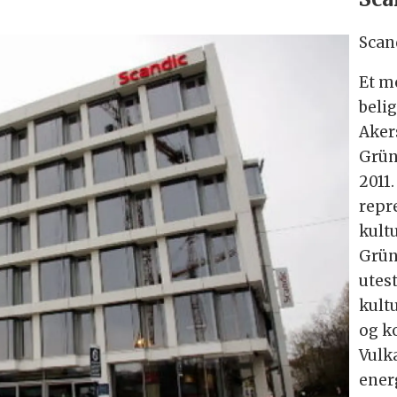
Scan
Et m
beli
Aker
Grün
2011
repr
kult
Grün
utes
kultu
og k
Vulka
ener