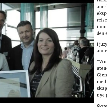
aner
eksp
reis
inno
den 
I ju
anne
”Vin
uten
Gjen
med 
skap
nye 
Sca