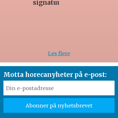
rett
Les flere
Motta horecanyheter på e-post: