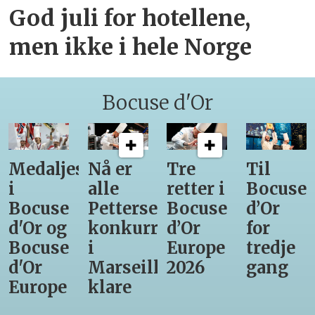
God juli for hotellene,
men ikke i hele Norge
Bocuse d'Or
Medaljestatistikk
Nå er
Tre
Til
i
alle
retter i
Bocuse
Bocuse
Pettersens
Bocuse
d’Or
d'Or og
konkurrenter
d’Or
for
Bocuse
i
Europe
tredje
d'Or
Marseille
2026
gang
Europe
klare