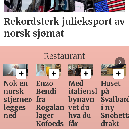
Rekordsterk julieksport av
norsk sjømat
Restaurant
Med
Huset
Ny
Siste
italiensk
på
teknologi
Horeca-
bynavn
Svalbard
gjør
magasi
d
vet du
i ny
manuell
før
hva du
Snøhetta-
varetelling
sommer
får
drakt
unødvendig