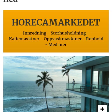
HORECAMARKEDET
Innredning - Storhusholdning -
Kaffemaskiner - Oppvaskmaskiner - Renhold
- Med mer