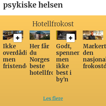
psykiske helsen
Hotellfrokost
Ikke
Her får
Godt,
Markert
overdådig,
du
spennende,
den
men
Norges
men
nasjona
fristende
beste
ikke
frokost
hotellfrokost
best i
by’n
Les flere