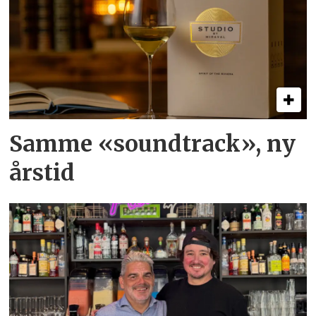
Samme «soundtrack», ny
årstid