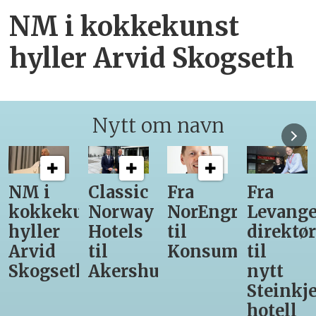
NM i kokkekunst
hyller Arvid Skogseth
Nytt om navn
Classic
Fra
Fra
12
unst
Norway
NorEngros
Levanger-
lærling
Hotels
til
direktør
får
til
Konsumgruppen
til
være
h
Akershus
nytt
med
Steinkjer-
Asko
hotell
Serveri