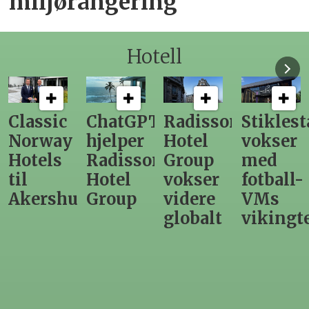
miljørangering
Hotell
ChatGPT
Radisson
Stiklestad
Fra
hjelper
Hotel
vokser
Levange
Radisson
Group
med
direktør
Hotel
vokser
fotball-
til
us
Group
videre
VMs
nytt
globalt
vikingtematikk
Steinkje
hotell