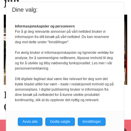
juli
Dine valg:
Informasjonskapsler og personvern
For å gi deg relevante annonser på vårt nettsted bruker vi
informasjon fra ditt besøk på vårt nettsted. Du kan reservere
deg mot dette under "Innstillinger".
For øvrig bruker vi informasjonskapsler og lignende verktøy for
analyse, for å sammenligne nettlesere, tilpasse innhold til deg
og for å utvikle og tilby nødvendig funksjonalitet. Les mer i vår
personvernerklæring.
Ditt digitale fagblad skal være like relevant for deg som det
trykte bladet alltid har vært – bade i redaksjonelt innhold og på
annonseplass. I digital publisering bruker vi informasjon fra
Big Bite vil doble på
dine besøk på nettstedet for å kunne utvikle produktet
kontinuerlig, slik at du opplever det nyttig og relevant.
Østlandet innen tre år
Avvis alle
Godta valgte
Innstillinger
Horecajus fra Føyen