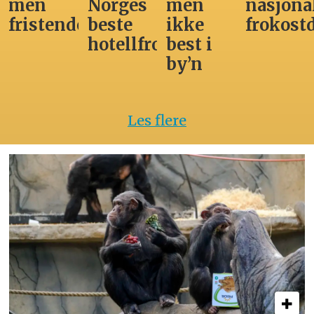
men
Norges
men
nasjona
fristende
beste
ikke
frokost
hotellfrokost
best i
by’n
Les flere