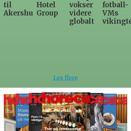
Hotel
vokser
fotball-
til
us
Group
videre
VMs
nytt
globalt
vikingtematikk
Steinkje
hotell
Les flere