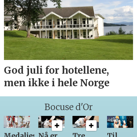
God juli for hotellene,
men ikke i hele Norge
Bocuse d'Or
Medaljestatistikk
Nå er
Tre
Til