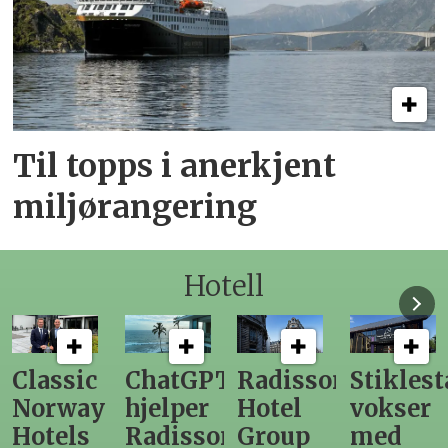
Til topps i anerkjent
miljørangering
Hotell
ChatGPT
Radisson
Stiklestad
Fra
hjelper
Hotel
vokser
Levange
Radisson
Group
med
direktør