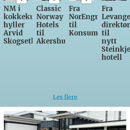
Classic
Fra
Fra
12
unst
Norway
NorEngros
Levanger-
lærling
Hotels
til
direktør
får
til
Konsumgruppen
til
være
h
Akershus
nytt
med
Steinkjer-
Asko
hotell
Serveri
til
kokke-
VM
Les flere