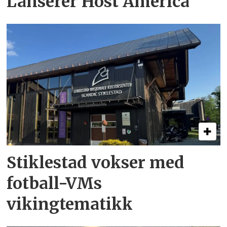
Lanserer Host America
Stiklestad vokser med
fotball-VMs
vikingtematikk