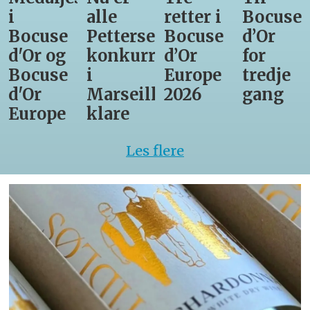
i
alle
retter i
Bocuse
Bocuse
Pettersens
Bocuse
d’Or
d'Or og
konkurrenter
d’Or
for
Bocuse
i
Europe
tredje
d'Or
Marseille
2026
gang
Europe
klare
Les flere