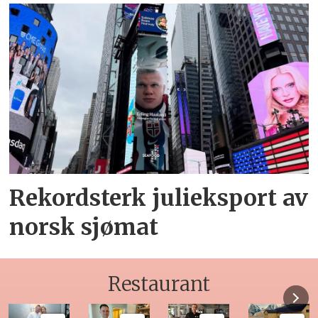
Rekordsterk julieksport av
norsk sjømat
Restaurant