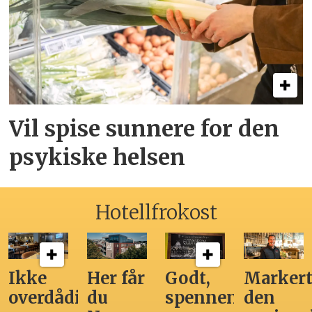
Vil spise sunnere for den
psykiske helsen
Hotellfrokost
Ikke
Her får
Godt,
Markert
overdådig,
du
spennende,
den