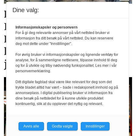
Dine valg:
Rekordsommer for
Dyreparken i
Informasjonskapsler og personvern
For å gi deg relevante annonser på vårt nettsted bruker vi
Kristiansand: Over en
informasjon fra ditt besøk på vårt nettsted. Du kan reservere
deg mot dette under "Innstillinger".
halv million besøkende i
For øvrig bruker vi informasjonskapsler og lignende verktøy for
juli
analyse, for å sammenligne nettlesere, tilpasse innhold til deg
og for å utvikle og tilby nødvendig funksjonalitet. Les mer i vår
personvernerklæring.
Ditt digitale fagblad skal være like relevant for deg som det
trykte bladet alltid har vært – bade i redaksjonelt innhold og på
annonseplass. I digital publisering bruker vi informasjon fra
dine besøk på nettstedet for å kunne utvikle produktet
kontinuerlig, slik at du opplever det nyttig og relevant.
Avvis alle
Godta valgte
Innstillinger