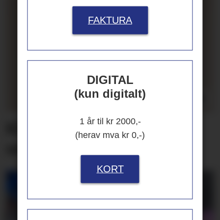
FAKTURA
DIGITAL
(kun digitalt)
1 år til kr 2000,-
Klar for det norske
(herav mva kr 0,-)
serveringsmarkedet
KORT