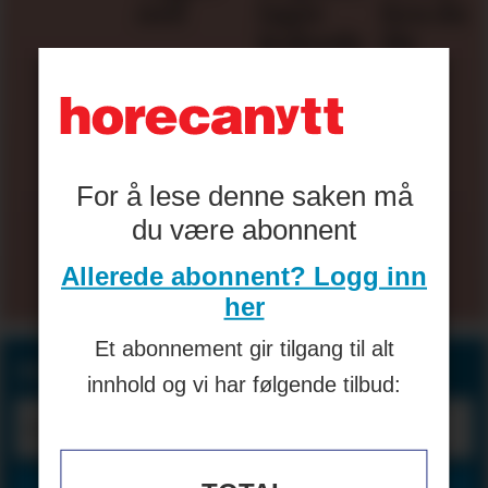
ned
lager
hva du
Snøhett
Kofoeds
får
drakt
signaturrett
For å lese denne saken må
du være abonnent
Allerede abonnent? Logg inn
Les flere
her
Et abonnement gir tilgang til alt
Motta horecanyheter på e-post:
innhold og vi har følgende tilbud: