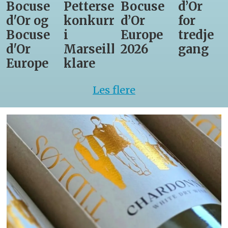
Bocuse
Pettersens
Bocuse
d’Or
d'Or og
konkurrenter
d’Or
for
Bocuse
i
Europe
tredje
d'Or
Marseille
2026
gang
Europe
klare
Les flere