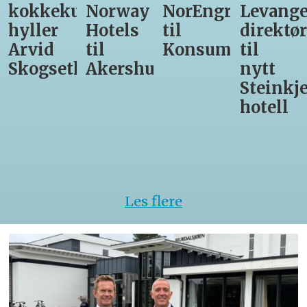
kokkekunst
Norway
NorEngros
Levange
hyller
Hotels
til
direktør
Arvid
til
Konsumgruppen
til
Skogseth
Akershus
nytt
Steinkje
hotell
Les flere