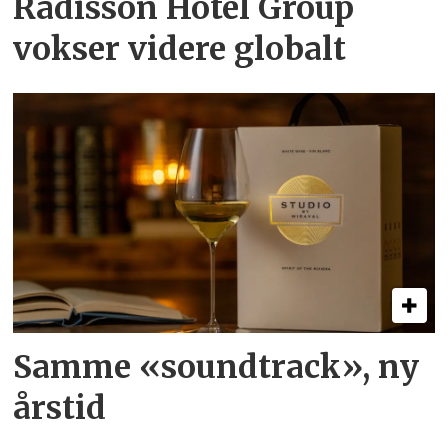
Radisson Hotel Group
vokser videre globalt
Samme «soundtrack», ny
årstid