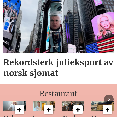
Rekordsterk julieksport av
norsk sjømat
Restaurant