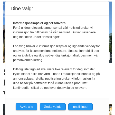
Dine valg:
Informasjonskapsler og personvern
For å gi deg relevante annonser på vårt nettsted bruker vi
informasjon fra ditt besøk på vårt nettsted. Du kan reservere
deg mot dette under "Innstillinger".
For øvrig bruker vi informasjonskapsler og lignende verktøy for
analyse, for å sammenligne nettlesere, tilpasse innhold til deg
og for å utvikle og tilby nødvendig funksjonalitet. Les mer i vår
personvernerklæring.
Stiklestad vokser med
Ditt digitale fagblad skal være like relevant for deg som det
trykte bladet alltid har vært – bade i redaksjonelt innhold og på
annonseplass. I digital publisering bruker vi informasjon fra
fotball-VMs
dine besøk på nettstedet for å kunne utvikle produktet
kontinuerlig, slik at du opplever det nyttig og relevant.
vikingtematikk
Avvis alle
Godta valgte
Innstillinger