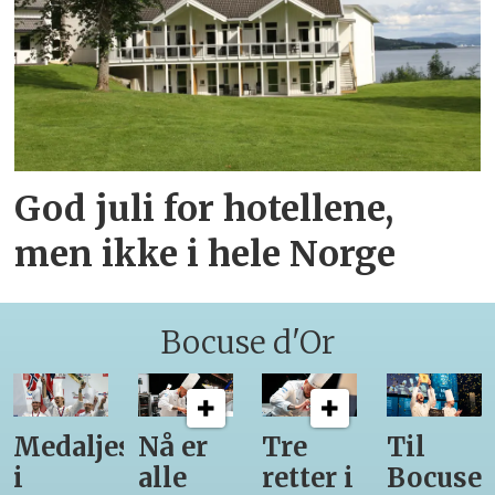
God juli for hotellene,
men ikke i hele Norge
Bocuse d'Or
Medaljestatistikk
Nå er
Tre
Til
i
alle
retter i
Bocuse