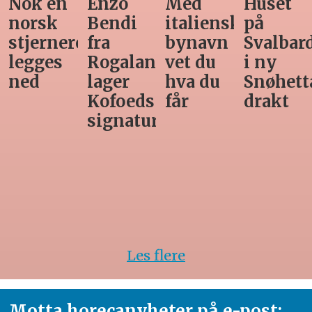
Nok en
Enzo
Med
Huset
norsk
Bendi
italiensk
på
stjernerestaurant
fra
bynavn
Svalbar
legges
Rogaland
vet du
i ny
ned
lager
hva du
Snøhett
Kofoeds
får
drakt
signaturrett
Les flere
Motta horecanyheter på e-post: