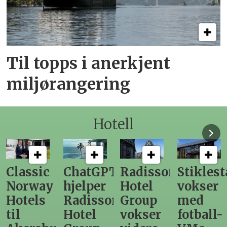
Til topps i anerkjent
miljørangering
Hotell
Classic
ChatGPT
Radisson
Stiklest
Norway
hjelper
Hotel
vokser
Hotels
Radisson
Group
med
til
Hotel
vokser
fotball-