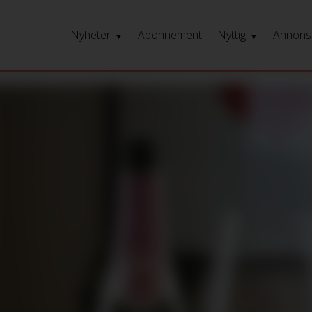
Nyheter
Abonnement
Nyttig
Annons