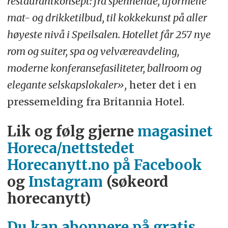
restaurantkonsept: fra spennende, uformelle
mat- og drikketilbud, til kokkekunst på aller
høyeste nivå i Speilsalen. Hotellet får 257 nye
rom og suiter, spa og velværeavdeling,
moderne konferansefasiliteter, ballroom og
elegante selskapslokaler»,
heter det i en
pressemelding fra Britannia Hotel.
Lik og følg gjerne
magasinet
Horeca/nettstedet
Horecanytt.no på Facebook
og
Instagram
(søkeord
horecanytt)
Du kan abonnere på gratis