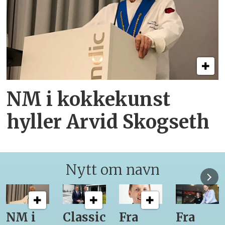
NM i kokkekunst
hyller Arvid Skogseth
Nytt om navn
Classic
Fra
Fra
12