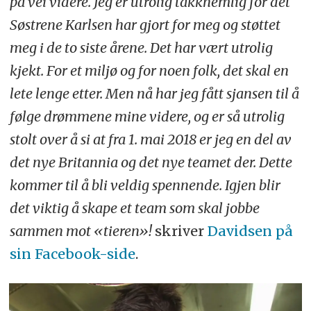
på vei videre. Jeg er utrolig takknemlig for det
Søstrene Karlsen har gjort for meg og støttet
meg i de to siste årene. Det har vært utrolig
kjekt. For et miljø og for noen folk, det skal en
lete lenge etter. Men nå har jeg fått sjansen til å
følge drømmene mine videre, og er så utrolig
stolt over å si at fra 1. mai 2018 er jeg en del av
det nye Britannia og det nye teamet der. Dette
kommer til å bli veldig spennende. Igjen blir
det viktig å skape et team som skal jobbe
sammen mot «tieren»!
skriver
Davidsen på
sin Facebook-side
.