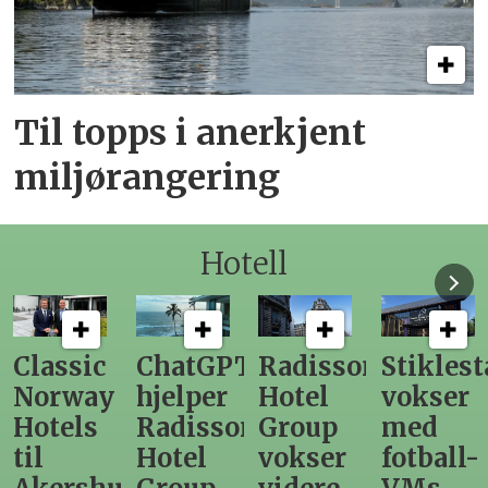
Til topps i anerkjent
miljørangering
Hotell
ChatGPT
Radisson
Stiklestad
Fra
hjelper
Hotel
vokser
Levang
Radisson
Group
med
direktø
Hotel
vokser
fotball-
til