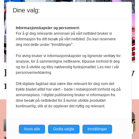
Dine valg:
Informasjonskapsler og personvern
For å gi deg relevante annonser på vårt nettsted bruker vi
informasjon fra ditt besøk på vårt nettsted. Du kan reservere
deg mot dette under "Innstillinger".
For øvrig bruker vi informasjonskapsler og lignende verktøy for
analyse, for å sammenligne nettlesere, tilpasse innhold til deg
og for å utvikle og tilby nødvendig funksjonalitet. Les mer i vår
Rekordsterk julieksport av
personvernerklæring.
norsk sjømat
Ditt digitale fagblad skal være like relevant for deg som det
trykte bladet alltid har vært – bade i redaksjonelt innhold og på
annonseplass. I digital publisering bruker vi informasjon fra
dine besøk på nettstedet for å kunne utvikle produktet
kontinuerlig, slik at du opplever det nyttig og relevant.
Restaurant
Avvis alle
Godta valgte
Innstillinger