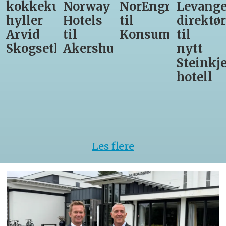
kunst
Norway
NorEngros
Levanger-
lærlin
Hotels
til
direktør
får
til
Konsumgruppen
til
være
th
Akershus
nytt
med
Steinkjer-
Asko
hotell
Server
til
kokke
VM
Les flere