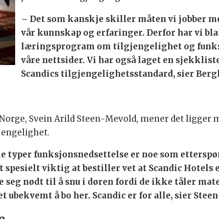
– Det som kanskje skiller måten vi jobber med
vår kunnskap og erfaringer. Derfor har vi bla
læringsprogram om tilgjengelighet og funksj
våre nettsider. Vi har også laget en sjekklist
Scandics tilgjengelighetsstandard, sier Ber
 Norge, Svein Arild Steen-Mevold, mener det ligger
engelighet.
like typer funksjonsnedsettelse er noe som ettersp
t spesielt viktig at bestiller vet at Scandic Hotels 
se seg nødt til å snu i døren fordi de ikke tåler m
t ubekvemt å bo her. Scandic er for alle, sier Ste