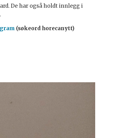
ard. De har også holdt innlegg i
.
agram
(søkeord horecanytt)