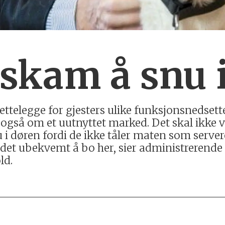
skam å snu 
lrettelegge for gjesters ulike funksjonsnedset
 også om et uutnyttet marked. Det skal ikke v
u i døren fordi de ikke tåler maten som serve
et ubekvemt å bo her, sier administrerende d
ld.