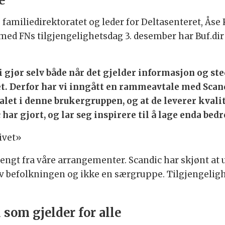
e
 familiedirektoratet og leder for Deltasenteret, Ås
lse med FNs tilgjengelighetsdag 3. desember har Buf.di
 vi gjør selv både når det gjelder informasjon og ste
. Derfor har vi inngått en rammeavtale med Scandic
let i denne brukergruppen, og at de leverer kvalite
har gjort, og lar seg inspirere til å lage enda bedr
ivet»
tengt fra våre arrangementer. Scandic har skjønt at u
 av befolkningen og ikke en særgruppe. Tilgjengeligh
som gjelder for alle