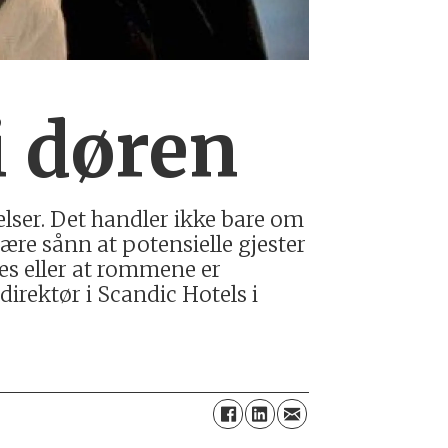
i døren
telser. Det handler ikke bare om
ære sånn at potensielle gjester
res eller at rommene er
irektør i Scandic Hotels i