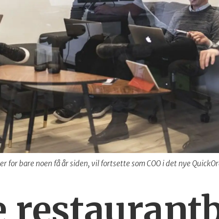
for bare noen få år siden, vil fortsette som COO i det nye QuickO
e restaurant