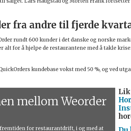
m til salget. Lars Haugstad og Morten Frank fortsett
r fra andre til fjerde kvart
Order rundt 600 kunder i det danske og norske mar
alt for å hjelpe de restaurantene med å takle krise
 QuickOrders kundebase vokst med 50 %, og ved utga
Lik
nen mellom Weorder
Hor
Ins
hor
fremtiden for restaurantdrift, i og med at
Du 