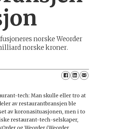
sjon
fusjoneres norske Weorder
milliard norske kroner
.
urant-tech: Man skulle eller tro at
deler av restaurantbransjen ble
set av koronasituasjonen, men i to
iske restaurant-tech-selskaper,
kOrder og Weorder (Weorder