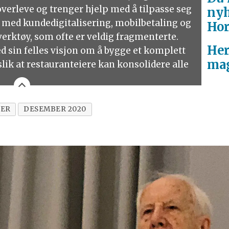
overleve og trenger hjelp med å tilpasse seg
nyh
 med kundedigitalisering, mobilbetaling og
Hor
verktøy, som ofte er veldig fragmenterte.
Her
ed sin felles visjon om å bygge et komplett
mag
lik at restauranteiere kan konsolidere alle
ER
DESEMBER 2020