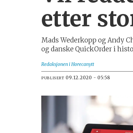
etter st
Mads Wederkopp og Andy Che
og danske QuickOrder i histor
Redaksjonen
i Horecanytt
09.12.2020 - 05:58
PUBLISERT