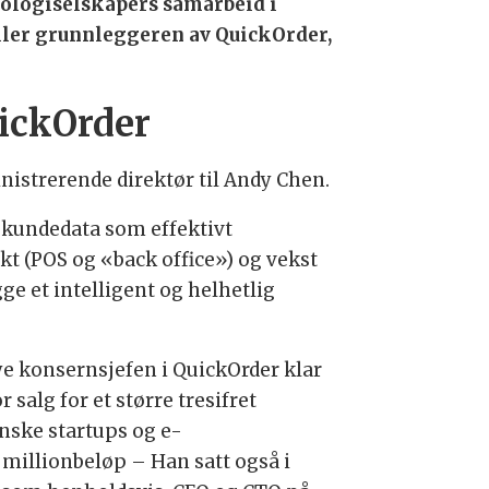
ologiselskapers samarbeid i
ller grunnleggeren av QuickOrder,
uickOrder
istrerende direktør til Andy Chen.
 kundedata som effektivt
kt (POS og «back office») og vekst
e et intelligent og helhetlig
ye konsernsjefen i QuickOrder klar
salg for et større tresifret
anske startups og e-
et millionbeløp – Han satt også i