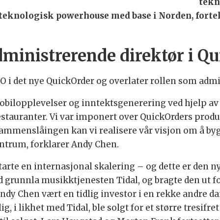
tekn
-teknologisk powerhouse med base i Norden, forte
ministrerende direktør i Q
i det nye QuickOrder og overlater rollen som admin
mobilopplevelser og inntektsgenerering ved hjelp av
restauranter. Vi var imponert over QuickOrders produ
ammenslåingen kan vi realisere vår visjon om å bygg
ntrum, forklarer Andy Chen.
tarte en internasjonal skalering – og dette er den n
d grunnla musikktjenesten Tidal, og bragte den ut for 
r Andy Chen vært en tidlig investor i en rekke andre d
, i likhet med Tidal, ble solgt for et større tresifr