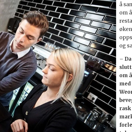
å sa
om å
rest
øken
opps
og s
– Da
slut
om å
med 
Weor
beve
rask
mark
forl