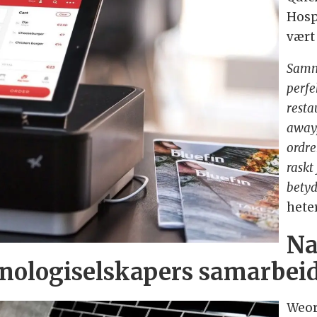
Hosp
vært
Samme
perfe
resta
away,
ordre
raskt
betyd
hete
Na
knologiselskapers samarbei
Weor