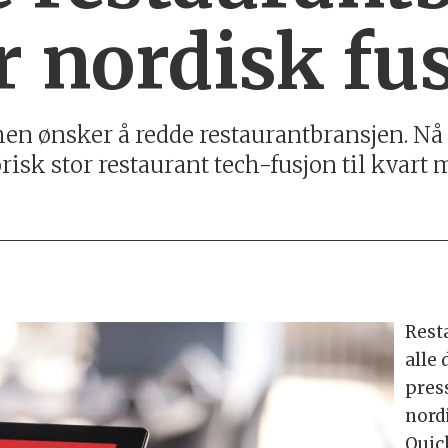
or nordisk fu
n ønsker å redde restaurantbransjen. Nå 
isk stor restaurant tech-fusjon til kvart 
Resta
alle 
pres
nord
Quic