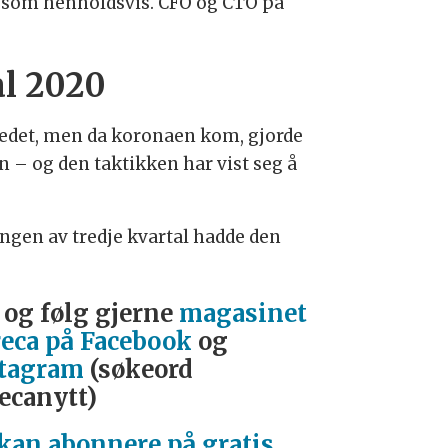
er som henholdsvis. CFO og CTO på
al 2020
kedet, men da koronaen kom, gjorde
n – og den taktikken har vist seg å
ngen av tredje kvartal hadde den
 og følg gjerne
magasinet
eca på Facebook
og
tagram
(søkeord
ecanytt)
kan abonnere på gratis