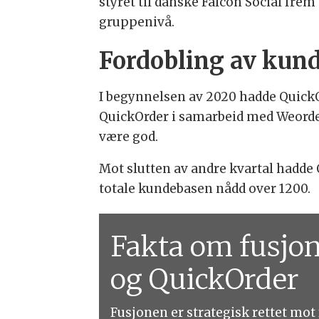
styret til danske Falcon Social fre
gruppenivå.
Fordobling av kunde
I begynnelsen av 2020 hadde Quick
QuickOrder i samarbeid med Weorder 
være god.
Mot slutten av andre kvartal hadde
totale kundebasen nådd over 1200.
Fakta om fusjo
og QuickOrder
Fusjonen er strategisk rettet mot 