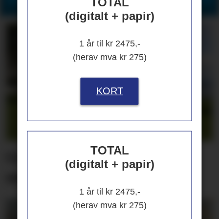
TOTAL
(digitalt + papir)
1 år til kr 2475,-
(herav mva kr 275)
KORT
TOTAL
God juli for hotellene,
(digitalt + papir)
men ikke i hele Norge
1 år til kr 2475,-
(herav mva kr 275)