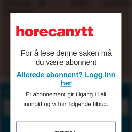
Kofoeds
får
drakt
unødve
signaturrett
For å lese denne saken må
du være abonnent
Les flere
Allerede abonnent? Logg inn
her
Motta horecanyheter på e-post:
Et abonnement gir tilgang til alt
innhold og vi har følgende tilbud: