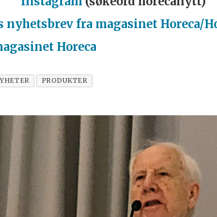
Instagram
(søkeord horecanytt)
s nyhetsbrev fra magasinet Horeca/H
magasinet Horeca
YHETER
PRODUKTER