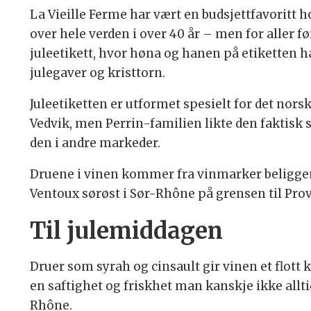
La Vieille Ferme har vært en budsjettfavoritt 
over hele verden i over 40 år – men for aller
juleetikett, hvor høna og hanen på etiketten ha
julegaver og kristtorn.
Juleetiketten er utformet spesielt for det nor
Vedvik, men Perrin-familien likte den faktisk 
den i andre markeder.
Druene i vinen kommer fra vinmarker beliggend
Ventoux sørøst i Sør-Rhône på grensen til Pro
Til julemiddagen
Druer som syrah og cinsault gir vinen et flott
en saftighet og friskhet man kanskje ikke allti
Rhône.