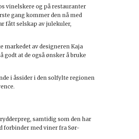
hos vinelskere og på restauranter
 første gang kommer den nå med
r fått selskap av julekuler,
ske markedet av designeren Kaja
så godt at de også ønsker å bruke
e i åssider i den solfylte regionen
vence.
 krydderpreg, samtidig som den har
d forbinder med viner fra Sør-