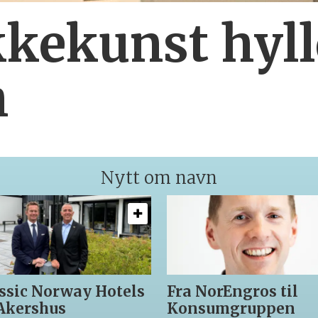
kekunst hyll
h
Nytt om navn
ssic Norway Hotels
Fra NorEngros til
 Akershus
Konsumgruppen