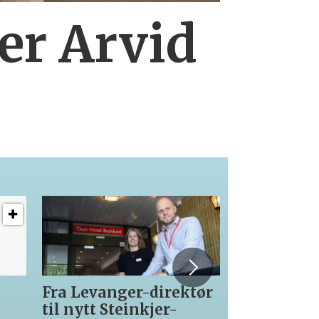
er Arvid
Fra Levanger-direktør
12 lærlinge
til nytt Steinkjer-
med Asko S