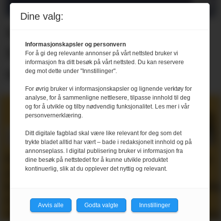
Dine valg:
SkiStar lanserer
Informasjonskapsler og personvern
Skandinavias sterkeste
For å gi deg relevante annonser på vårt nettsted bruker vi
informasjon fra ditt besøk på vårt nettsted. Du kan reservere
snøgaranti
deg mot dette under "Innstillinger".
For øvrig bruker vi informasjonskapsler og lignende verktøy for
analyse, for å sammenligne nettlesere, tilpasse innhold til deg
og for å utvikle og tilby nødvendig funksjonalitet. Les mer i vår
Matomsorgsprisen
personvernerklæring.
Ditt digitale fagblad skal være like relevant for deg som det
trykte bladet alltid har vært – bade i redaksjonelt innhold og på
annonseplass. I digital publisering bruker vi informasjon fra
Matomsorgsprisen
Har du
Matomsorgsprise
Matoms
dine besøk på nettstedet for å kunne utvikle produktet
kontinuerlig, slik at du opplever det nyttig og relevant.
ta
til
en
Forbilder
2024
Wenche
kandidat
som
til
Andersen
til
løfter
Ronny
Avvis alle
Godta valgte
Innstillinger
en
Matomsorgsprisen?
faget
Nilsen