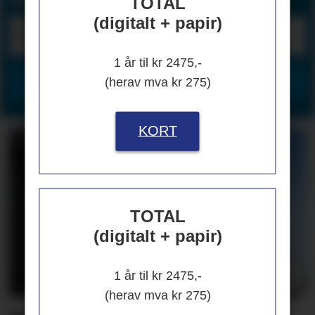
TOTAL
(digitalt + papir)
1 år til kr 2475,-
(herav mva kr 275)
KORT
TOTAL
(digitalt + papir)
1 år til kr 2475,-
(herav mva kr 275)