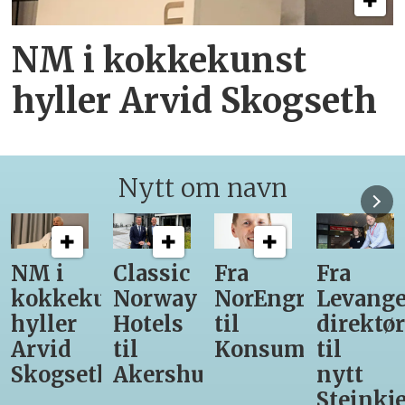
NM i kokkekunst
hyller Arvid Skogseth
Nytt om navn
NM i
Classic
Fra
Fra
kokkekunst
Norway
NorEngros
Levange
hyller
Hotels
til
direktør
Arvid
til
Konsumgruppen
til
Skogseth
Akershus
nytt
Steinkje