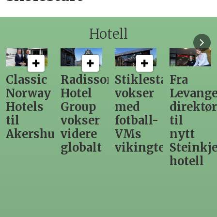
Hotell
Classic
Radisson
Stiklestad
Fra
Norway
Hotel
vokser
Levange
Hotels
Group
med
direktør
til
vokser
fotball-
til
Akershus
videre
VMs
nytt
globalt
vikingtematikk
Steinkje
hotell