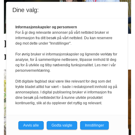
Dine valg:
Informasjonskapsler og personvern
For å gi deg relevante annonser på vårt nettsted bruker vi
informasjon fra ditt besøk på vårt nettsted. Du kan reservere
Fra Levanger-direktør til
deg mot dette under "Innstillinger".
nytt Steinkjer-hotell
For øvrig bruker vi informasjonskapsler og lignende verktøy for
analyse, for å sammenligne nettlesere, tilpasse innhold til deg
og for å utvikle og tilby nødvendig funksjonalitet. Les mer i vår
personvernerklæring.
Ditt digitale fagblad skal være like relevant for deg som det
trykte bladet alltid har vært – bade i redaksjonelt innhold og på
annonseplass. I digital publisering bruker vi informasjon fra
dine besøk på nettstedet for å kunne utvikle produktet
kontinuerlig, slik at du opplever det nyttig og relevant.
Avvis alle
Godta valgte
Innstillinger