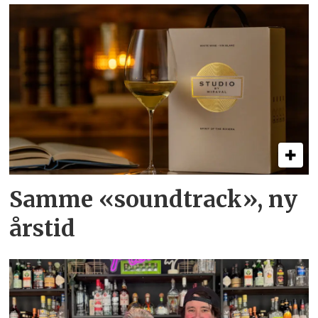
Samme «soundtrack», ny
årstid