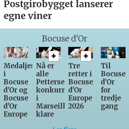
Postgirobygget lanserer
egne viner
Bocuse d'Or
Medaljestatistikk
Nå er
Tre
Til
i
alle
retter i
Bocuse
Bocuse
Pettersens
Bocuse
d’Or
d'Or og
konkurrenter
d’Or
for
Bocuse
i
Europe
tredje
d'Or
Marseille
2026
gang
Europe
klare