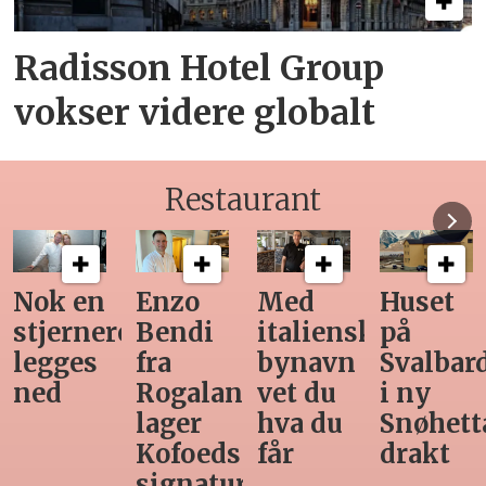
Radisson Hotel Group
vokser videre globalt
Restaurant
Nok en
Enzo
Med
Huset
stjernerestaurant
Bendi
italiensk
på
legges
fra
bynavn
Svalbar
ned
Rogaland
vet du
i ny
lager
hva du
Snøhett
Kofoeds
får
drakt
signaturrett