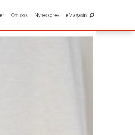
er
Om oss
Nyhetsbrev
eMagasin