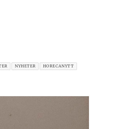
TER
NYHETER
HORECANYTT