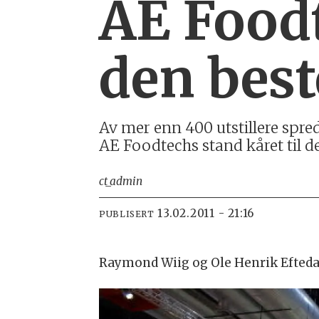
AE Foodt
den best
Av mer enn 400 utstillere spre
AE Foodtechs stand kåret til d
ct_admin
13.02.2011 - 21:16
PUBLISERT
Raymond Wiig og Ole Henrik Eftedal 