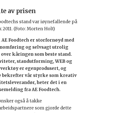
lte av prisen
oodtechs stand var iøynefallende på
 2011. (Foto: Morten Holt)
 i AE Foodtech er storfornøyd med
nomføring og selvsagt utrolig
t over kåringen som beste stand.
viteter, standutforming, WEB og
 verktøy er egenprodusert, og
e bekrefter vår styrke som kreativ
itetsleverandør, heter det i en
semelding fra AE Foodtech.
 ønsker også å takke
rbeidspartnere som gjorde dette