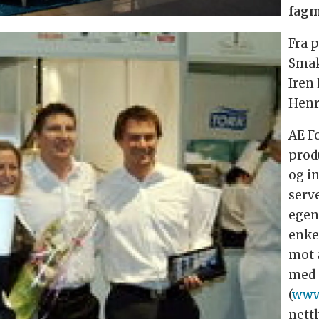
fagm
Fra 
Smak
Iren
Henr
AE F
prod
og i
serv
egen
enke
mot 
med 
(
www
nett