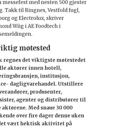
n messefest med nesten 500 gjester
. Takk til Ringnes, Vestfold fugl,
borg og Electrolux, skriver
ond Wiig i AE Foodtech i
semeldingen.
viktig møtested
 regnes det viktigste møtestedet
alle aktører innen hotell,
eringsbransjen, institusjon,
ice- dagligvarehandel. Utstillere
everandører, produsenter,
sister, agenter og distributører til
e aktørene. Med snaue 30 000
kende over fire dager denne uken
det vært hektisk aktivitet på