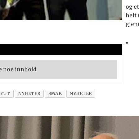
og e
helt
gjen
"
e noe innhold
NYTT
NYHETER
SMAK
NYHETER