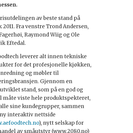
essen.
prisutdelingen av beste stand på
 2011. Fra venstre Trond Andersen,
 Fagerhøi, Raymond Wiig og Ole
ik Eftedal.
oodtech leverer alt innen tekniske
ukter for det profesjonelle kjøkken,
nnredning og møbler til
eringsbransjen. Gjennom en
utviklet stand, som på en god og
l måte viste hele produktspekteret,
alle sine kundegrupper, sammen
ny interaktiv nettside
.aefoodtech.no
), nytt selskap for
handel av småutstyr (www.2080.no)