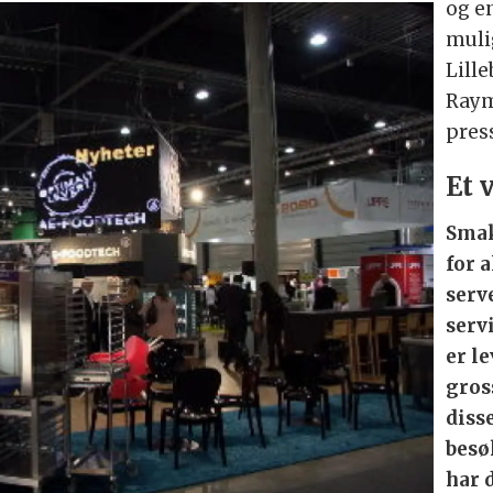
og e
mulig
Lille
Raym
pres
Et 
Smak
for 
serv
serv
er l
gros
diss
besø
har 