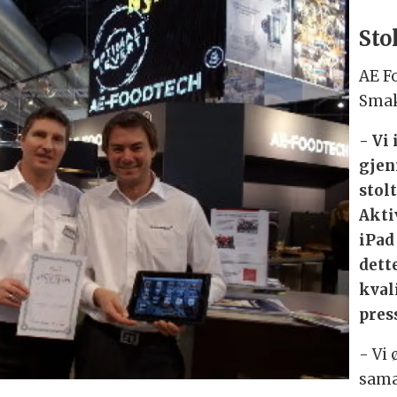
Sto
AE F
Smak
- Vi
gjen
stol
Akti
iPad
dett
kval
pres
- Vi
sama