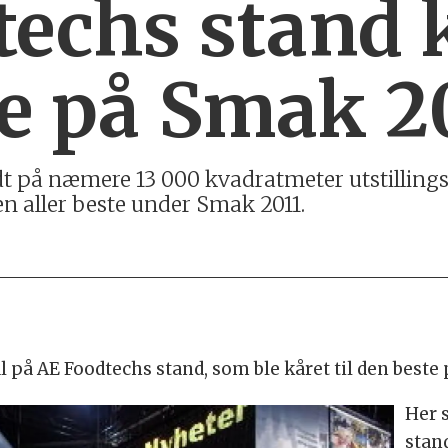
echs stand k
e på Smak 2
dt på næmere 13 000 kvadratmeter utstilling
en aller beste under Smak 2011.
på AE Foodtechs stand, som ble kåret til den beste 
Her s
stand