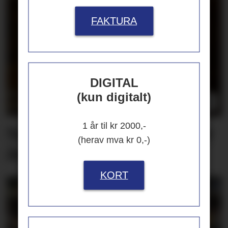
FAKTURA
DIGITAL
(kun digitalt)
1 år til kr 2000,-
Samme «soundtrack», ny
(herav mva kr 0,-)
årstid
KORT