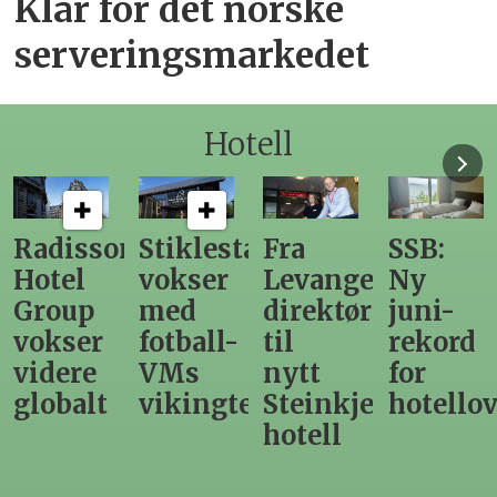
Klar for det norske
serveringsmarkedet
Hotell
n
Stiklestad
Fra
SSB:
Elendig
vokser
Levanger-
Ny
nordno
med
direktør
juni-
sommer
fotball-
til
rekord
gir
VMs
nytt
for
utslag
vikingtematikk
Steinkjer-
hotellovernattin
for
hotell
hotelle