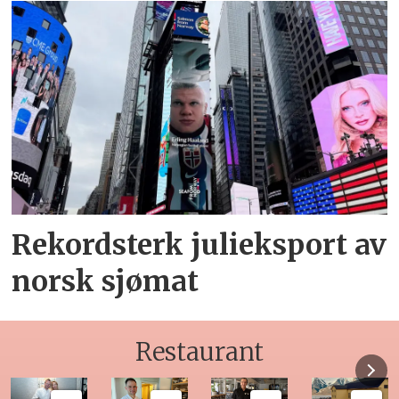
Rekordsterk julieksport av
norsk sjømat
Restaurant