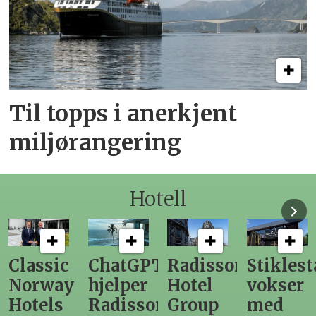
Til topps i anerkjent
miljørangering
Hotell
ChatGPT
Radisson
Stiklestad
Fra
hjelper
Hotel
vokser
Levange
Radisson
Group
med
direktør