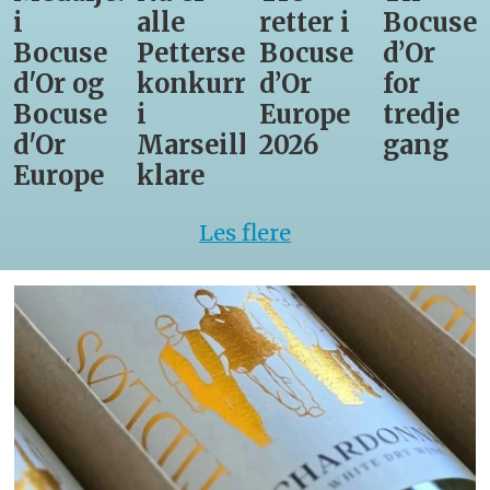
i
alle
retter i
Bocuse
Bocuse
Pettersens
Bocuse
d’Or
d'Or og
konkurrenter
d’Or
for
Bocuse
i
Europe
tredje
d'Or
Marseille
2026
gang
Europe
klare
Les flere