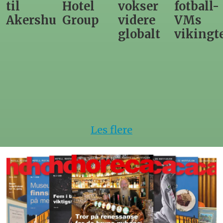
Hotel
vokser
fotball-
til
us
Group
videre
VMs
nytt
globalt
vikingtematikk
Steinkje
hotell
Les flere