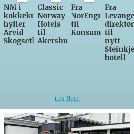
Classic
Fra
Fra
12
unst
Norway
NorEngros
Levanger-
lærling
Hotels
til
direktør
får
til
Konsumgruppen
til
være
h
Akershus
nytt
med
Steinkjer-
Asko
hotell
Serveri
til
kokke-
VM
Les flere