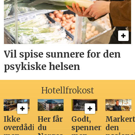
Vil spise sunnere for den
psykiske helsen
Hotellfrokost
Ikke
Her får
Godt,
Markert
overdådig,
du
spennende,
den