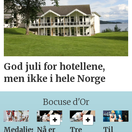
God juli for hotellene,
men ikke i hele Norge
Bocuse d'Or
Medaljestatistikk
Nå er
Tre
Til