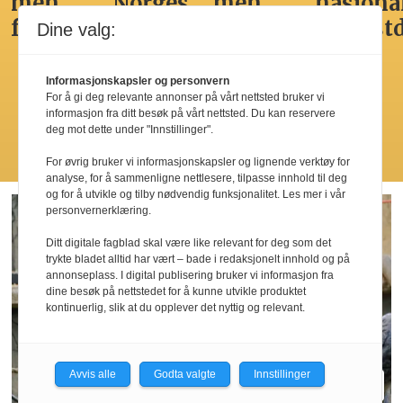
men
Norges
men
nasjona
fristende
beste
ikke
frokost
Dine valg:
hotellfrokost
best i
by’n
Informasjonskapsler og personvern
For å gi deg relevante annonser på vårt nettsted bruker vi
informasjon fra ditt besøk på vårt nettsted. Du kan reservere
deg mot dette under "Innstillinger".
Les flere
For øvrig bruker vi informasjonskapsler og lignende verktøy for
analyse, for å sammenligne nettlesere, tilpasse innhold til deg
og for å utvikle og tilby nødvendig funksjonalitet. Les mer i vår
personvernerklæring.
Ditt digitale fagblad skal være like relevant for deg som det
trykte bladet alltid har vært – bade i redaksjonelt innhold og på
annonseplass. I digital publisering bruker vi informasjon fra
dine besøk på nettstedet for å kunne utvikle produktet
kontinuerlig, slik at du opplever det nyttig og relevant.
Avvis alle
Godta valgte
Innstillinger