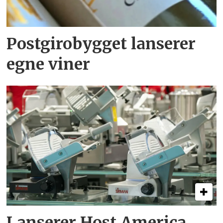
Postgirobygget lanserer
egne viner
Lanserer Host America