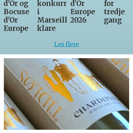
d'Or og
konkurrenter
d’Or
for
Bocuse
i
Europe
tredje
d'Or
Marseille
2026
gang
Europe
klare
Les flere