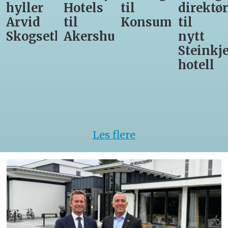
Hotels
til
direktør
får
til
Konsumgruppen
til
være
h
Akershus
nytt
med
Steinkjer-
Asko
hotell
Serveri
til
kokke-
VM
Les flere