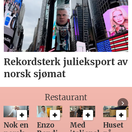
Rekordsterk julieksport av
norsk sjømat
Restaurant
Med
Huset
Ny
Siste