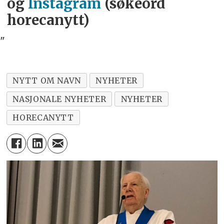
og
Instagram
(søkeord
horecanytt)
"
NYTT OM NAVN
NYHETER
NASJONALE NYHETER
NYHETER
HORECANYTT