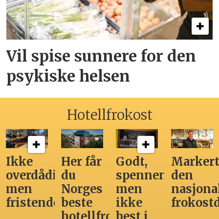
Vil spise sunnere for den
psykiske helsen
Hotellfrokost
Ikke
Her får
Godt,
Markert
overdådig,
du
spennende,
den
men
Norges
men
nasjona
fristende
beste
ikke
frokost
hotellfrokost
best i