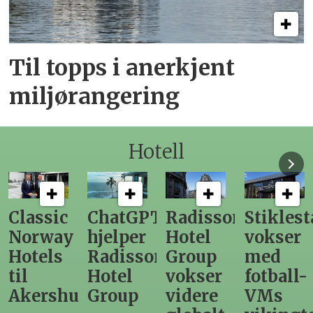
Til topps i anerkjent
miljørangering
Hotell
ChatGPT
Radisson
Stiklestad
Fra
hjelper
Hotel
vokser
Levange
Radisson
Group
med
direktør
Hotel
vokser
fotball-
til
us
Group
videre
VMs
nytt