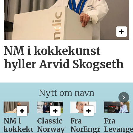
NM i kokkekunst
hyller Arvid Skogseth
Nytt om navn
Classic
Fra
Fra
12
unst
Norway
NorEngros
Levanger-
lærling