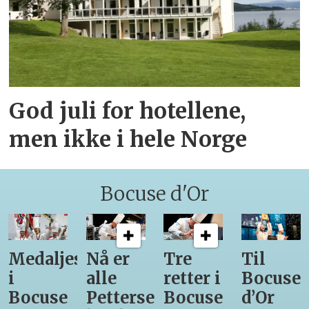
God juli for hotellene,
men ikke i hele Norge
Bocuse d'Or
Medaljestatistikk
Nå er
Tre
Til
i
alle
retter i
Bocuse
Bocuse
Pettersens
Bocuse
d’Or