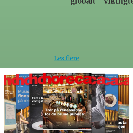
globalt
vikingtematikk
Steinkje
hotell
Les flere