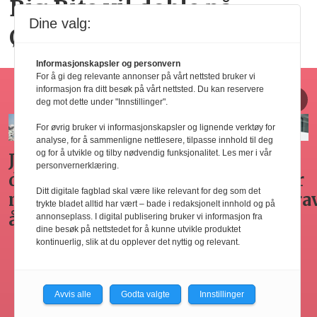
Big Bite vil doble på
Dine valg:
Østlandet innen tre år
Informasjonskapsler og personvern
For å gi deg relevante annonser på vårt nettsted bruker vi
Horecajus fra Føyen
informasjon fra ditt besøk på vårt nettsted. Du kan reservere
deg mot dette under "Innstillinger".
For øvrig bruker vi informasjonskapsler og lignende verktøy for
analyse, for å sammenligne nettlesere, tilpasse innhold til deg
og for å utvikle og tilby nødvendig funksjonalitet. Les mer i vår
Arbeidsgivers
Gode
Seminar
Hvilken
personvernerklæring.
omplasseringsplikt
råd for
om
adgang
Ditt digitale fagblad skal være like relevant for deg som det
ved
sykefraværsoppfølging
varsling
har
trykte bladet alltid har vært – bade i redaksjonelt innhold og på
oppsigelse
horecabe
annonseplass. I digital publisering bruker vi informasjon fra
dine besøk på nettstedet for å kunne utvikle produktet
ng
til
kontinuerlig, slik at du opplever det nyttig og relevant.
innleie
ing
av
arbeidsk
Avvis alle
Godta valgte
Innstillinger