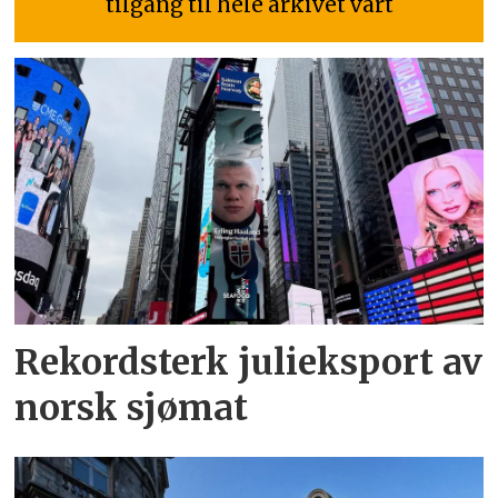
tilgang til hele arkivet vårt
Rekordsterk julieksport av
norsk sjømat