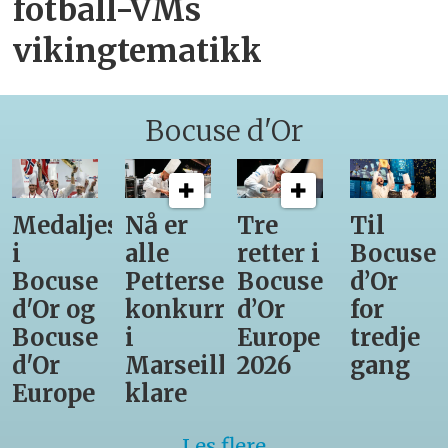
fotball-VMs
vikingtematikk
Bocuse d'Or
Medaljestatistikk
Nå er
Tre
Til
i
alle
retter i
Bocuse
Bocuse
Pettersens
Bocuse
d’Or
d'Or og
konkurrenter
d’Or
for
Bocuse
i
Europe
tredje
d'Or
Marseille
2026
gang
Europe
klare
Les flere