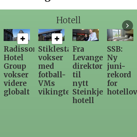
Hotell
n
Stiklestad
Fra
SSB:
Elendig
vokser
Levanger-
Ny
nordno
med
direktør
juni-
sommer
fotball-
til
rekord
gir
VMs
nytt
for
utslag
vikingtematikk
Steinkjer-
hotellovernattin
for
hotell
hotelle