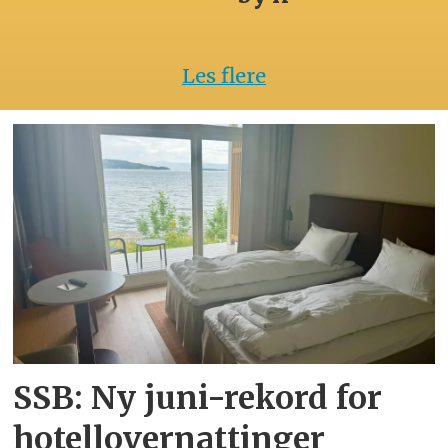
Les flere
SSB: Ny juni-rekord for
hotellovernattinger