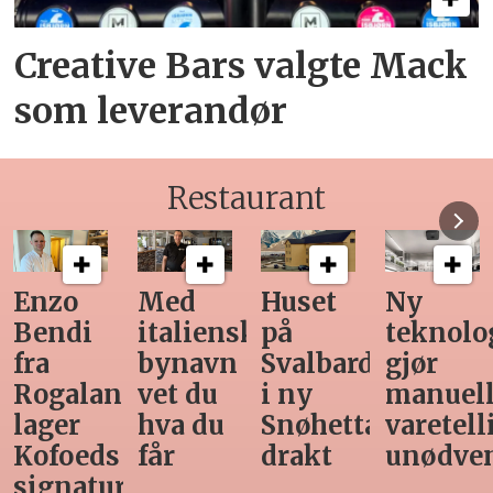
Creative Bars valgte Mack
som leverandør
Restaurant
Med
Huset
Ny
Siste
italiensk
på
teknologi
Horeca-
bynavn
Svalbard
gjør
magasi
nd
vet du
i ny
manuell
før
hva du
Snøhetta-
varetelling
sommer
får
drakt
unødvendig
rett