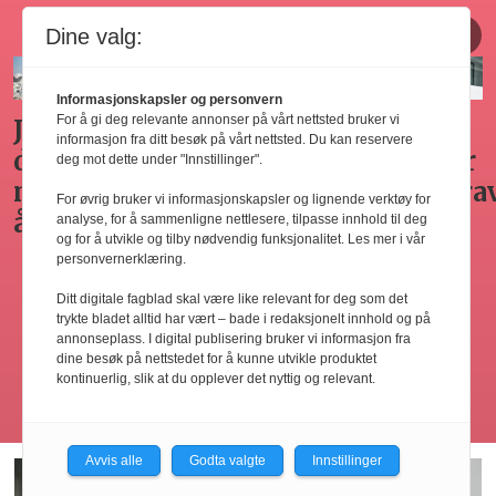
Horecajus fra Føyen
Dine valg:
Informasjonskapsler og personvern
For å gi deg relevante annonser på vårt nettsted bruker vi
Arbeidsgivers
Gode
Seminar
Hvilken
informasjon fra ditt besøk på vårt nettsted. Du kan reservere
omplasseringsplikt
råd for
om
adgang
deg mot dette under "Innstillinger".
ved
sykefraværsoppfølging
varsling
har
For øvrig bruker vi informasjonskapsler og lignende verktøy for
oppsigelse
horecabe
analyse, for å sammenligne nettlesere, tilpasse innhold til deg
og for å utvikle og tilby nødvendig funksjonalitet. Les mer i vår
ng
til
personvernerklæring.
innleie
Ditt digitale fagblad skal være like relevant for deg som det
ing
av
trykte bladet alltid har vært – bade i redaksjonelt innhold og på
arbeidsk
annonseplass. I digital publisering bruker vi informasjon fra
dine besøk på nettstedet for å kunne utvikle produktet
kontinuerlig, slik at du opplever det nyttig og relevant.
Les flere
Avvis alle
Godta valgte
Innstillinger