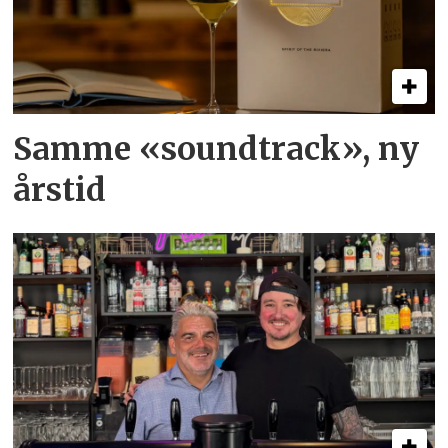
Samme «soundtrack», ny
årstid