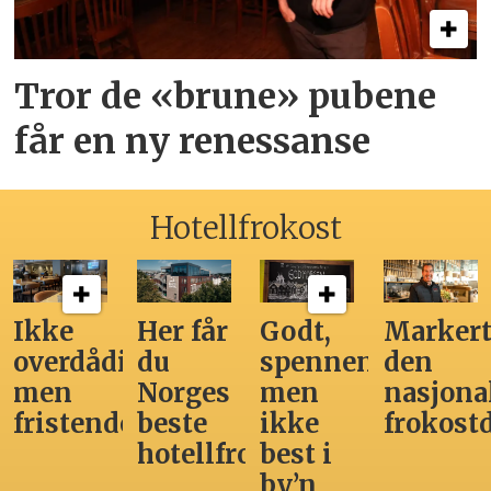
Tror de «brune» pubene
får en ny renessanse
Hotellfrokost
Ikke
Her får
Godt,
Markert
overdådig,
du
spennende,
den
men
Norges
men
nasjona
fristende
beste
ikke
frokost
hotellfrokost
best i
by’n