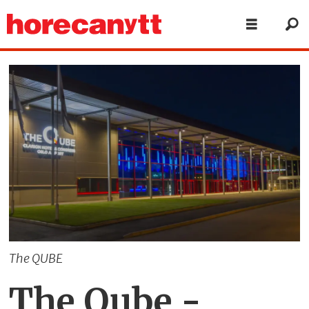
The QUBE
The Qube -