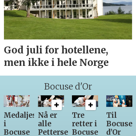
God juli for hotellene,
men ikke i hele Norge
Bocuse d'Or
Medaljestatistikk
Nå er
Tre
Til
i
alle
retter i
Bocuse
Bocuse
Pettersens
Bocuse
d’Or