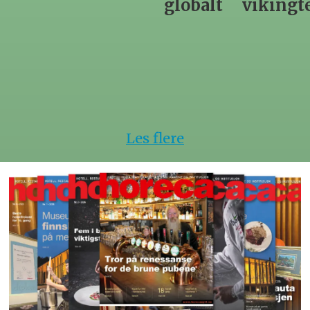
globalt
vikingtematikk
Steinkje
hotell
Les flere