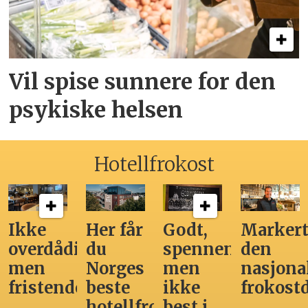
Vil spise sunnere for den
psykiske helsen
Hotellfrokost
Ikke
Her får
Godt,
Markert
overdådig,
du
spennende,
den
men
Norges
men
nasjona
fristende
beste
ikke
frokost
hotellfrokost
best i