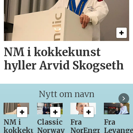
NM i kokkekunst
hyller Arvid Skogseth
Nytt om navn
Classic
Fra
Fra
12
unst
Norway
NorEngros
Levanger-
lærling