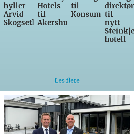
Hotels
til
direktør
får
til
Konsumgruppen
til
være
h
Akershus
nytt
med
Steinkjer-
Asko
hotell
Serveri
til
kokke-
VM
Les flere