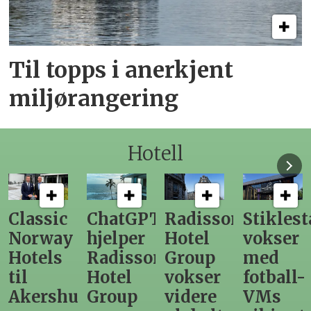
Til topps i anerkjent
miljørangering
Hotell
ChatGPT
Radisson
Stiklestad
Fra
hjelper
Hotel
vokser
Levange
Radisson
Group
med
direktør
Hotel
vokser
fotball-
til
us
Group
videre
VMs
nytt