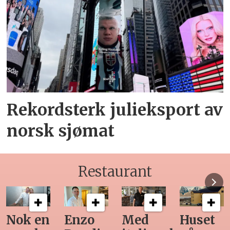
Rekordsterk julieksport av
norsk sjømat
Restaurant
Med
Huset
Ny
Siste