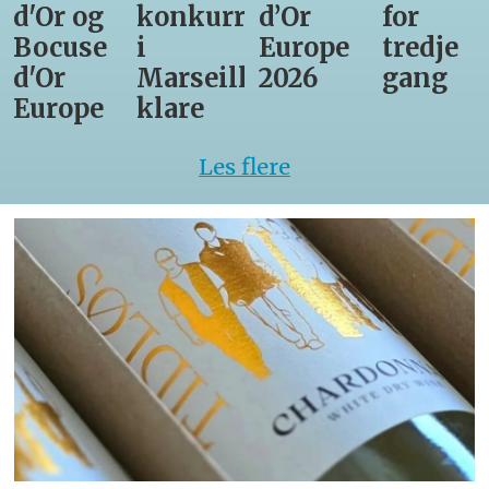
d'Or og
konkurrenter
d’Or
for
Bocuse
i
Europe
tredje
d'Or
Marseille
2026
gang
Europe
klare
Les flere