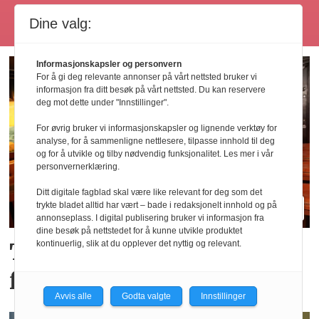
Les flere
Dine valg:
Informasjonskapsler og personvern
For å gi deg relevante annonser på vårt nettsted bruker vi
informasjon fra ditt besøk på vårt nettsted. Du kan reservere
deg mot dette under "Innstillinger".
For øvrig bruker vi informasjonskapsler og lignende verktøy for
analyse, for å sammenligne nettlesere, tilpasse innhold til deg
og for å utvikle og tilby nødvendig funksjonalitet. Les mer i vår
personvernerklæring.
Ditt digitale fagblad skal være like relevant for deg som det
trykte bladet alltid har vært – bade i redaksjonelt innhold og på
annonseplass. I digital publisering bruker vi informasjon fra
dine besøk på nettstedet for å kunne utvikle produktet
Tror de «brune» pubene
kontinuerlig, slik at du opplever det nyttig og relevant.
får en ny renessanse
Avvis alle
Godta valgte
Innstillinger