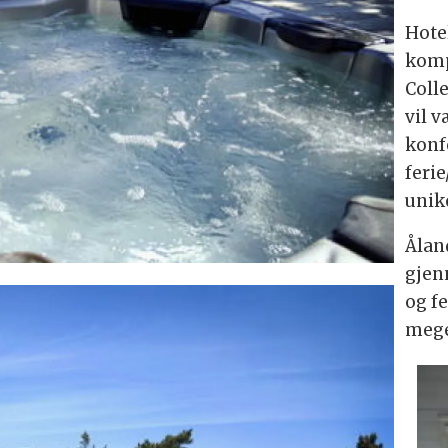
Hote
komp
Coll
vil 
konf
ferie
unik
Ålan
gjen
og fe
mege