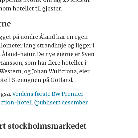
lippehus hvorav om lag 25 leies ut
om hotellet til gjester.
rne
gget på nordre Åland har en egen
ilometer lang strandlinje og ligger i
t Åland-natur. De nye eierne er Sven
Hansson, som har flere hoteller i
 Western, og Johan Wulfcrona, eier
otell Stenugnen på Gotland.
også:
Verdens første BW Premier
ection-hotell (publisert desember
)
t stockholmsmarkedet