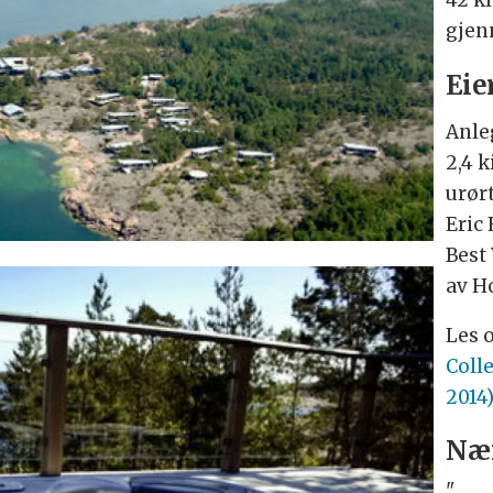
42 k
gjenn
Eie
Anle
2,4 k
urør
Eric 
Best
av H
Les 
Coll
2014
Nær
"