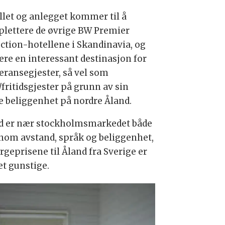
llet og anlegget kommer til å
lettere de øvrige BW Premier
ection-hotellene i Skandinavia, og
være en interessant destinasjon for
eransegjester, så vel som
/fritidsgjester på grunn av sin
e beliggenhet på nordre Åland.
d er nær stockholmsmarkedet både
nom avstand, språk og beliggenhet,
rgeprisene til Åland fra Sverige er
t gunstige.