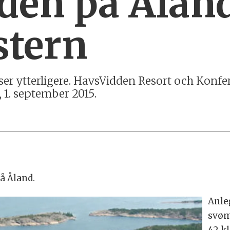
en på Åland
stern
er ytterligere. HavsVidden Resort och Konfer
, 1. september 2015.
å Åland.
Anleg
svøm