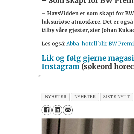
– Som skapt for BW Premi
– HavsVidden er som skapt for BW 
luksuriøse atmosfære. Det er også
tilby våre gjester, sier Johan Kuk
Les også:
Abba-hotell blir BW Premi
Lik og følg gjerne magas
Instagram
(søkeord horec
"
NYHETER
NYHETER
SISTE NYTT