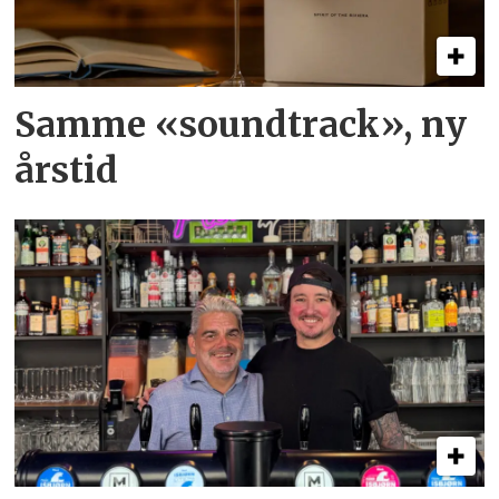
Samme «soundtrack», ny
årstid