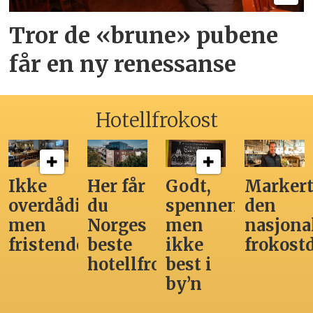
Tror de «brune» pubene
får en ny renessanse
Hotellfrokost
Ikke
Her får
Godt,
Markert
overdådig,
du
spennende,
den
men
Norges
men
nasjona
fristende
beste
ikke
frokost
hotellfrokost
best i
by’n