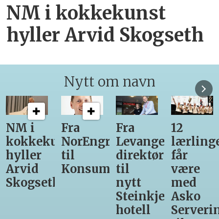
NM i kokkekunst
hyller Arvid Skogseth
Nytt om navn
NM i
Fra
Fra
12
kokkekunst
NorEngros
Levanger-
lærling
hyller
til
direktør
får
Arvid
Konsumgruppen
til
være
Skogseth
nytt
med
Steinkjer-
Asko
hotell
Serveri