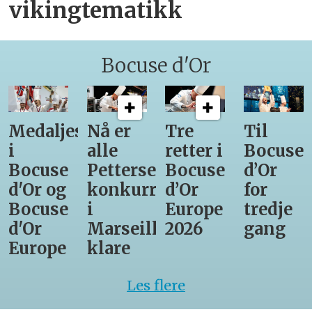
vikingtematikk
Bocuse d'Or
Medaljestatistikk
Nå er
Tre
Til
i
alle
retter i
Bocuse
Bocuse
Pettersens
Bocuse
d’Or
d'Or og
konkurrenter
d’Or
for
Bocuse
i
Europe
tredje
d'Or
Marseille
2026
gang
Europe
klare
Les flere