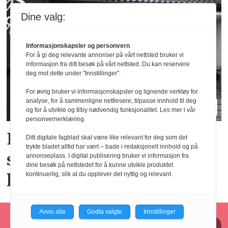
Dine valg:
Informasjonskapsler og personvern
For å gi deg relevante annonser på vårt nettsted bruker vi
informasjon fra ditt besøk på vårt nettsted. Du kan reservere
deg mot dette under "Innstillinger".
For øvrig bruker vi informasjonskapsler og lignende verktøy for
analyse, for å sammenligne nettlesere, tilpasse innhold til deg
og for å utvikle og tilby nødvendig funksjonalitet. Les mer i vår
personvernerklæring.
Elendig nordnorsk
Ditt digitale fagblad skal være like relevant for deg som det
trykte bladet alltid har vært – bade i redaksjonelt innhold og på
sommervær gir utslag for
annonseplass. I digital publisering bruker vi informasjon fra
dine besøk på nettstedet for å kunne utvikle produktet
hotellene
kontinuerlig, slik at du opplever det nyttig og relevant.
Avvis alle
Godta valgte
Innstillinger
Horecajus fra Føyen