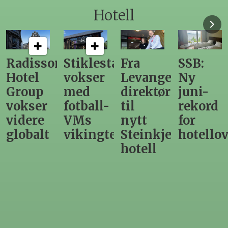
Hotell
Radisson
Stiklestad
Fra
SSB:
Hotel
vokser
Levanger-
Ny
Group
med
direktør
juni-
vokser
fotball-
til
rekord
videre
VMs
nytt
for
globalt
vikingtematikk
Steinkjer-
hotello
hotell