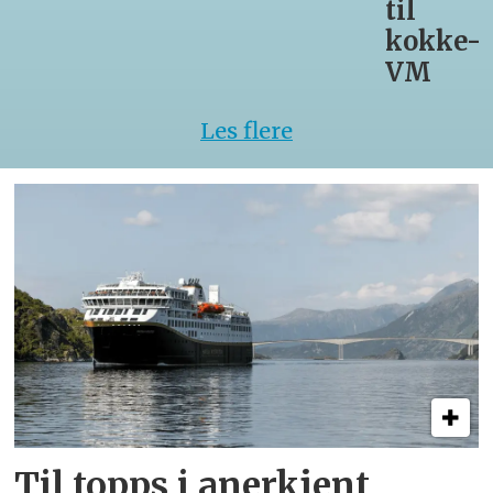
til
kokke-
VM
Les flere
Til topps i anerkjent