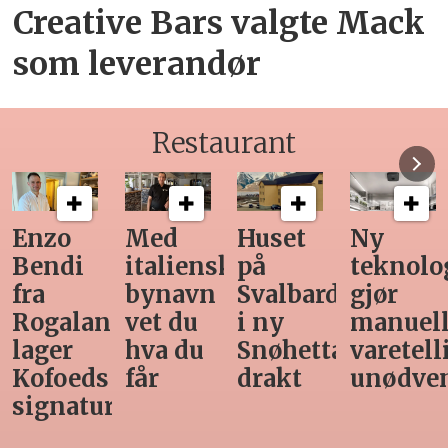
Creative Bars valgte Mack
som leverandør
Restaurant
Enzo
Med
Huset
Ny
Bendi
italiensk
på
teknolo
fra
bynavn
Svalbard
gjør
Rogaland
vet du
i ny
manuel
lager
hva du
Snøhetta-
varetell
Kofoeds
får
drakt
unødve
signaturrett