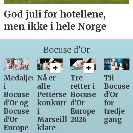
God juli for hotellene,
men ikke i hele Norge
Bocuse d'Or
Medaljestatistikk
Nå er
Tre
Til
i
alle
retter i
Bocuse
Bocuse
Pettersens
Bocuse
d’Or
d'Or og
konkurrenter
d’Or
for
Bocuse
i
Europe
tredje
d'Or
Marseille
2026
gang
Europe
klare