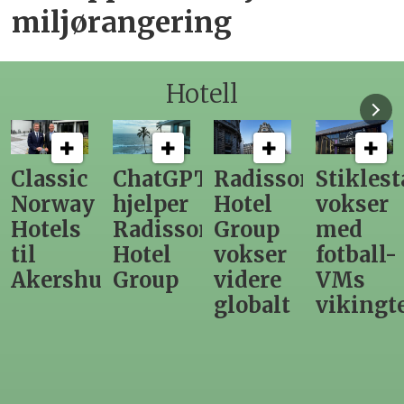
miljørangering
Hotell
ChatGPT
Radisson
Stiklestad
Fra
hjelper
Hotel
vokser
Levange
Radisson
Group
med
direktør
Hotel
vokser
fotball-
til
us
Group
videre
VMs
nytt
globalt
vikingtematikk
Steinkje
hotell