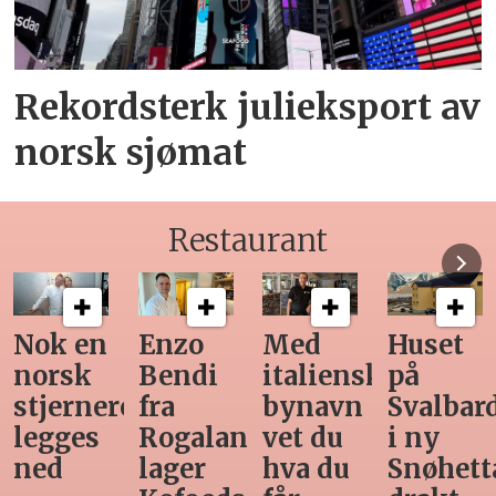
Rekordsterk julieksport av
norsk sjømat
Restaurant
Med
Huset
Ny
Siste
italiensk
på
teknologi
Horeca-
bynavn
Svalbard
gjør
magasi
d
vet du
i ny
manuell
før
hva du
Snøhetta-
varetelling
sommer