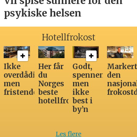
Vil spise sunnere for den
psykiske helsen
Hotellfrokost
Ikke
Her får
Godt,
Markert
overdådig,
du
spennende,
den
men
Norges
men
nasjona
fristende
beste
ikke
frokost
hotellfrokost
best i
by’n
Les flere