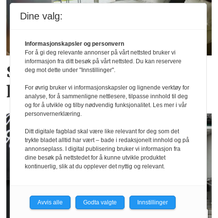
Dine valg:
Informasjonskapsler og personvern
For å gi deg relevante annonser på vårt nettsted bruker vi
informasjon fra ditt besøk på vårt nettsted. Du kan reservere
SSB: Ny juni-rekord for
deg mot dette under "Innstillinger".
hotellovernattinger
For øvrig bruker vi informasjonskapsler og lignende verktøy for
analyse, for å sammenligne nettlesere, tilpasse innhold til deg
og for å utvikle og tilby nødvendig funksjonalitet. Les mer i vår
personvernerklæring.
Ditt digitale fagblad skal være like relevant for deg som det
trykte bladet alltid har vært – bade i redaksjonelt innhold og på
annonseplass. I digital publisering bruker vi informasjon fra
dine besøk på nettstedet for å kunne utvikle produktet
kontinuerlig, slik at du opplever det nyttig og relevant.
Avvis alle
Godta valgte
Innstillinger