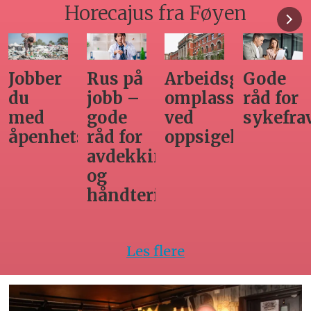
Horecajus fra Føyen
Arbeidsgivers
Gode
Seminar
Hvilken
omplasseringsplikt
råd for
om
adgang
ved
sykefraværsoppfølging
varsling
har
oppsigelse
horecabe
ng
til
innleie
ing
av
arbeidsk
Les flere