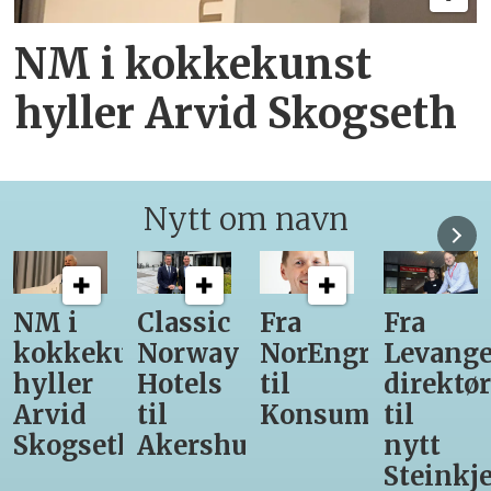
NM i kokkekunst
hyller Arvid Skogseth
Nytt om navn
Classic
Fra
Fra
12
unst
Norway
NorEngros
Levanger-
lærling
Hotels
til
direktør
får
til
Konsumgruppen
til
være
h
Akershus
nytt
med
Steinkjer-
Asko