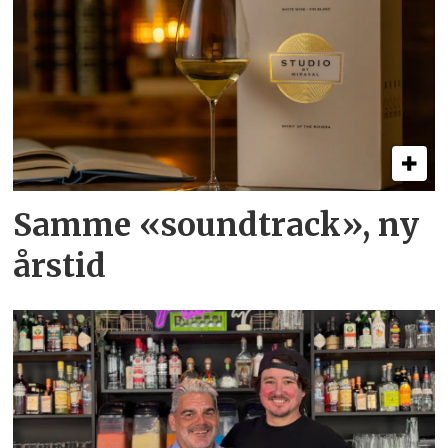
Samme «soundtrack», ny
årstid