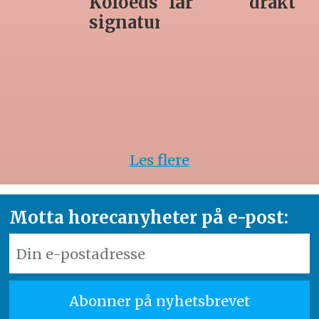
får
drakt
unødvendig
rett
Les flere
Motta horecanyheter på e-post: