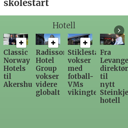
skolestart
Hotell
Radisson
Stiklestad
Fra
SSB:
Hotel
vokser
Levanger-
Ny
Group
med
direktør
juni-
vokser
fotball-
til
rekord
us
videre
VMs
nytt
for
globalt
vikingtematikk
Steinkjer-
hotello
hotell