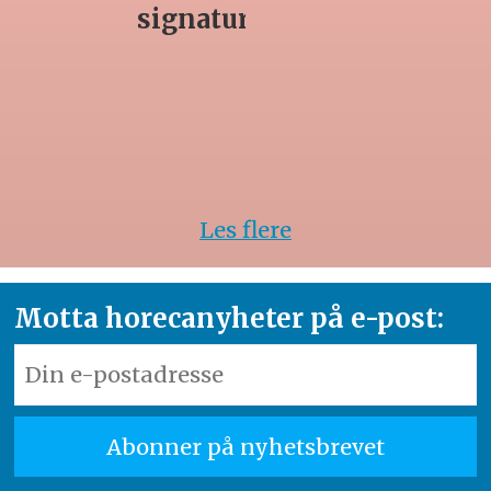
rett
Les flere
Motta horecanyheter på e-post: