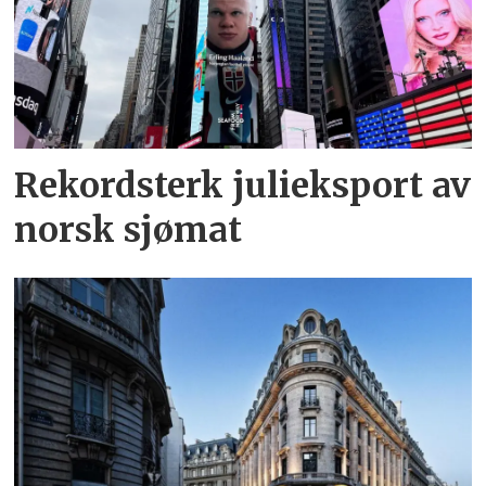
Rekordsterk julieksport av
norsk sjømat