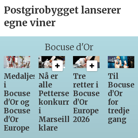
Postgirobygget lanserer
egne viner
Bocuse d'Or
Medaljestatistikk
Nå er
Tre
Til
i
alle
retter i
Bocuse
Bocuse
Pettersens
Bocuse
d’Or
d'Or og
konkurrenter
d’Or
for
Bocuse
i
Europe
tredje
d'Or
Marseille
2026
gang
Europe
klare