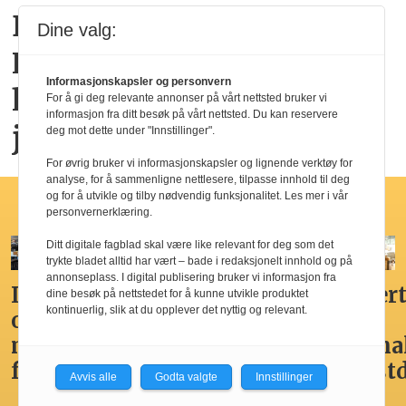
Dyreparken i
Dine valg:
Kristiansand: Over en
Informasjonskapsler og personvern
halv million besøkende i
For å gi deg relevante annonser på vårt nettsted bruker vi
informasjon fra ditt besøk på vårt nettsted. Du kan reservere
juli
deg mot dette under "Innstillinger".
For øvrig bruker vi informasjonskapsler og lignende verktøy for
analyse, for å sammenligne nettlesere, tilpasse innhold til deg
og for å utvikle og tilby nødvendig funksjonalitet. Les mer i vår
Hotellfrokost
personvernerklæring.
Ditt digitale fagblad skal være like relevant for deg som det
trykte bladet alltid har vært – bade i redaksjonelt innhold og på
annonseplass. I digital publisering bruker vi informasjon fra
Ikke
Her får
Godt,
Markert
dine besøk på nettstedet for å kunne utvikle produktet
kontinuerlig, slik at du opplever det nyttig og relevant.
overdådig,
du
spennende,
den
men
Norges
men
nasjona
fristende
beste
ikke
frokost
Avvis alle
Godta valgte
Innstillinger
hotellfrokost
best i