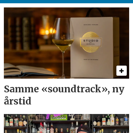
Samme «soundtrack», ny
årstid