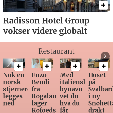
Radisson Hotel Group
vokser videre globalt
Restaurant
Med
Huset
Ny
Siste
italiensk
på
teknologi
Horeca-
bynavn
Svalbard
gjør
magasi
d
vet du
i ny
manuell
før
hva du
Snøhetta-
varetelling
sommer
får
drakt
unødvendig