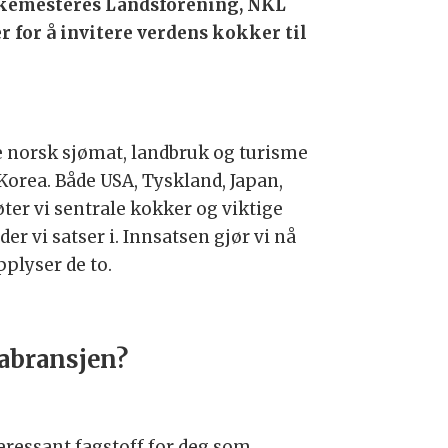
emesteres Landsforening, NKL
er for å invitere verdens kokker til
e norsk sjømat, landbruk og turisme
orea. Både USA, Tyskland, Japan,
øter vi sentrale kokker og viktige
r vi satser i. Innsatsen gjør vi nå
pplyser de to.
cabransjen?
teressant fagstoff for deg som