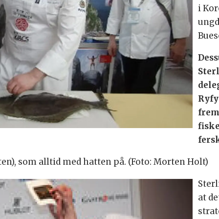
i Ko
ungd
Bues
Dess
Ster
dele
Ryfy
frem
fisk
fers
en), som alltid med hatten på. (Foto: Morten Holt)
Ster
at de
stra