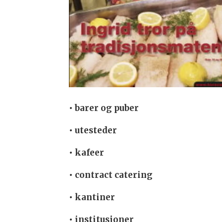
• barer og puber
• utesteder
• kafeer
• contract catering
• kantiner
• institusjoner