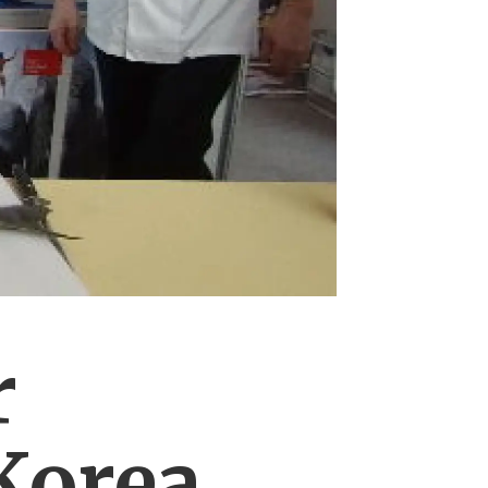
r
-Korea