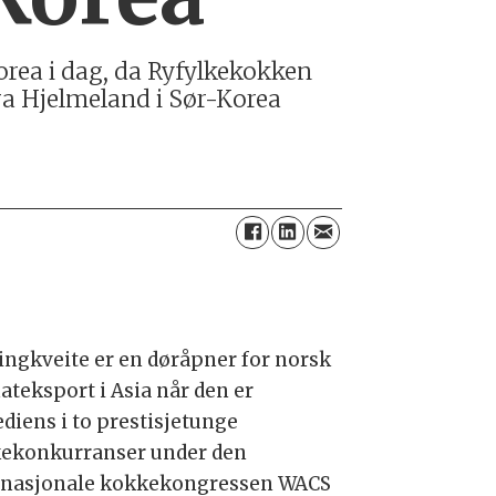
orea i dag, da Ryfylkekokken
ra Hjelmeland i Sør-Korea
lingkveite er en døråpner for norsk
ateksport i Asia når den er
ediens i to prestisjetunge
ekonkurranser under den
rnasjonale kokkekongressen WACS