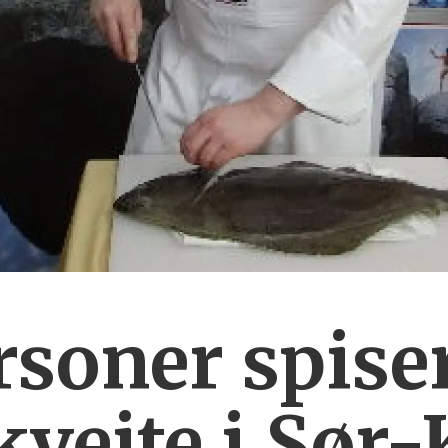
rsoner spise
kveite i Sør