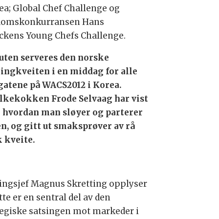
rea; Global Chef Challenge og
omskonkurransen Hans
ckens Young Chefs Challenge.
uten serveres den norske
lingkveiten i en middag for alle
gatene på WACS2012 i Korea.
lkekokken Frode Selvaag har vist
 hvordan man sløyer og parterer
en, og gitt ut smaksprøver av rå
k kveite.
lingsjef Magnus Skretting opplyser
tte er en sentral del av den
tegiske satsingen mot markeder i