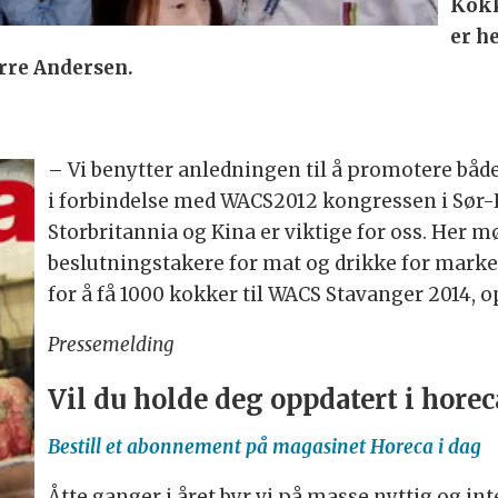
Kokk
er h
orre Andersen.
– Vi benytter anledningen til å promotere båd
i forbindelse med WACS2012 kongressen i Sør-K
Storbritannia og Kina er viktige for oss. Her m
beslutningstakere for mat og drikke for markede
for å få 1000 kokker til WACS Stavanger 2014, o
Pressemelding
Vil du holde deg oppdatert i hore
Bestill et abonnement på magasinet Horeca i dag
Åtte ganger i året byr vi på masse nyttig og in