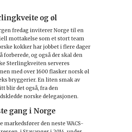
rlingkveite og øl
rgen fredag inviterer Norge til en
iell mottakelse som et stort team
orske kokker har jobbet i flere dager
å forberede, og også der skal den
ke Sterlingkveiten serveres
en med over 1600 flasker norsk øl
eks bryggerier. En liten smak av
tt blir det også, fra den
dskledde norske delegasjonen.
te gang i Norge
e markedsfører den neste WACS-
ressen, i Stavanger i 2014, under