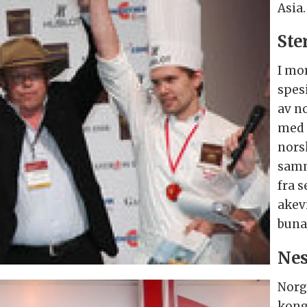
Asia.
Ste
I mo
spes
av n
med 
nors
samm
fra s
akevi
buna
Nes
Norg
kong