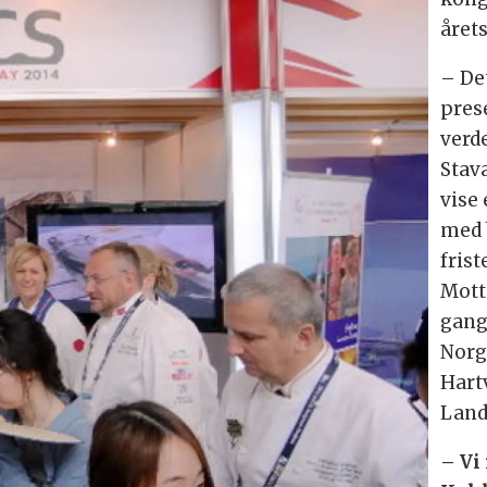
året
– Det
pres
verd
Stava
vise 
med b
frist
Mott
gang
Norg
Hart
Land
– Vi