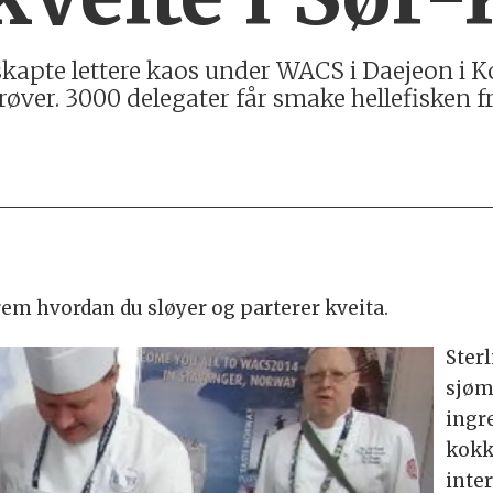
skapte lettere kaos under WACS i Daejeon i K
øver. 3000 delegater får smake hellefisken f
rem hvordan du sløyer og parterer kveita.
Ster
sjøm
ingr
kokk
inte