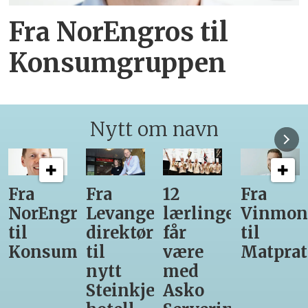
Fra NorEngros til
Konsumgruppen
Nytt om navn
12
Fra
Gir seg
Ny
r-
lærlinger
Vinmonopolet
som
daglig
får
til
daglig
leder
være
Matprat
leder
for
med
hos
Valsøya
r-
Asko
Den