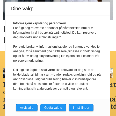
Dine valg:
Informasjonskapsler og personvern
Ny hotellkjede lanseres i
For å gi deg relevante annonser på vårt nettsted bruker vi
informasjon fra ditt besøk på vårt nettsted. Du kan reservere
Norge
deg mot dette under "Innstillinger".
For øvrig bruker vi informasjonskapsler og lignende verktøy for
analyse, for å sammenligne nettlesere, tilpasse innhold til deg
og for å utvikle og tilby nødvendig funksjonalitet. Les mer i vår
Hotellfrokost
personvernerklæring.
Ditt digitale fagblad skal være like relevant for deg som det
trykte bladet alltid har vært – bade i redaksjonelt innhold og på
annonseplass. I digital publisering bruker vi informasjon fra
Ikke
Her får
Godt,
Markert
dine besøk på nettstedet for å kunne utvikle produktet
kontinuerlig, slik at du opplever det nyttig og relevant.
overdådig,
du
spennende,
den
men
Norges
men
nasjona
fristende
beste
ikke
frokost
Avvis alle
Godta valgte
Innstillinger
hotellfrokost
best i