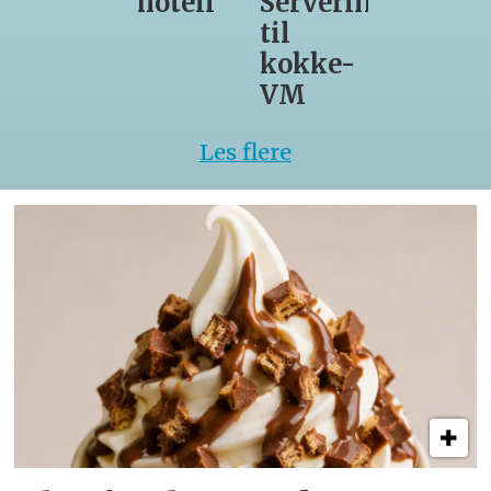
Servering
Glade
til
Gris
kokke-
VM
Les flere