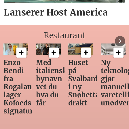
Lanserer Host America
Restaurant
Med
Huset
Ny
Siste
italiensk
på
teknologi
Horeca-
bynavn
Svalbard
gjør
magasi
nd
vet du
i ny
manuell
før
hva du
Snøhetta-
varetelling
sommer
får
drakt
unødvendig
rett