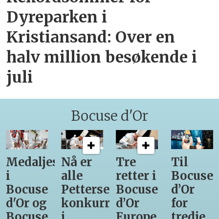
Dyreparken i
Kristiansand: Over en
halv million besøkende i
juli
Bocuse d'Or
Medaljestatistikk
Nå er
Tre
Til
i
alle
retter i
Bocuse
Bocuse
Pettersens
Bocuse
d’Or
d'Or og
konkurrenter
d’Or
for
Bocuse
i
Europe
tredje