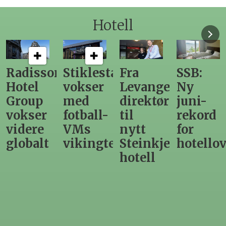
Hotell
n
Stiklestad
Fra
SSB:
Elendig
vokser
Levanger-
Ny
nordno
med
direktør
juni-
sommer
fotball-
til
rekord
gir
VMs
nytt
for
utslag
vikingtematikk
Steinkjer-
hotellovernattin
for
hotell
hotelle