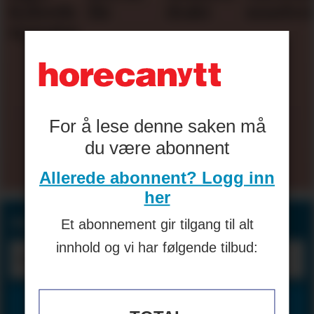
får
drakt
unødvendig
rett
For å lese denne saken må
du være abonnent
Les flere
Allerede abonnent? Logg inn
her
Motta horecanyheter på e-post:
Et abonnement gir tilgang til alt
innhold og vi har følgende tilbud: