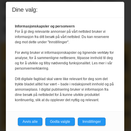
Norges Sjømatsråds VM-
Dine valg:
scoop: Haaland til
himmels med norsk laks
Informasjonskapsler og personvern
For å gi deg relevante annonser på vårt nettsted bruker vi
informasjon fra ditt besøk på vårt nettsted. Du kan reservere
deg mot dette under "Innstillinger".
Matomsorgsprisen
For øvrig bruker vi informasjonskapsler og lignende verktøy for
analyse, for å sammenligne nettlesere, tilpasse innhold til deg
og for å utvikle og tilby nødvendig funksjonalitet. Les mer i vår
personvernerklæring.
Matomsorgsprisen
Har du
Matomsorgsprise
Matoms
Ditt digitale fagblad skal være like relevant for deg som det
trykte bladet alltid har vært – bade i redaksjonelt innhold og på
ta
til
en
Forbilder
2024
annonseplass. I digital publisering bruker vi informasjon fra
dine besøk på nettstedet for å kunne utvikle produktet
Wenche
kandidat
som
til
kontinuerlig, slik at du opplever det nyttig og relevant.
Andersen
til
løfter
Ronny
en
Matomsorgsprisen?
faget
Nilsen
Avvis alle
Godta valgte
Innstillinger