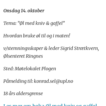
Onsdag 14. oktober
Tema: ”Øl med kniv & gaffel”
Hvordan bruke øl til og i maten!
v/stemningsskaper & leder Sigrid Strætkvern,
Ølsenteret Ringnes
Sted: Møtelokalet Plogen
Påmelding til: konrad.sel@upl.no
18 års aldersgrense
Les mer om boka Øl med kniv og gaffel