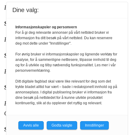
Produktopplysninger: Diverse kjøtt
Dine valg:
Salatmester`n AS
Informasjonskapsler og personvern
For å gi deg relevante annonser på vårt nettsted bruker vi
Produktopplysninger: Salater
informasjon fra ditt besøk på vårt nettsted. Du kan reservere
deg mot dette under "Innstillinger".
Samkjøpsgruppen AS
For øvrig bruker vi informasjonskapsler og lignende verktøy for
analyse, for å sammenligne nettlesere, tilpasse innhold til deg
og for å utvikle og tilby nødvendig funksjonalitet. Les mer i vår
Produktopplysninger: Innkjøpskjede
personvernerklæring.
Ditt digitale fagblad skal være like relevant for deg som det
Santa Maria FoodService
trykte bladet alltid har vært – bade i redaksjonelt innhold og på
annonseplass. I digital publisering bruker vi informasjon fra
dine besøk på nettstedet for å kunne utvikle produktet
Produktopplysninger: Krydder, TexMex, BBQ
kontinuerlig, slik at du opplever det nyttig og relevant.
Grill, asiatiske produkter og krafter.
Avvis alle
Godta valgte
Innstillinger
SCA Hygiene Products AS