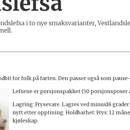
slefsa
andslefsa i to nye smaksvarianter, Vestlands
ell.
dbit for folk på farten. Den passer også som pause
Lefsene er porsjonspakket (50 porsjonsposer à 
Lagring: Frysevare. Lagres ved minus18 grader e
nytt etter opptining. Holdbarhet: Frys: 12 måne
kjøleskap.