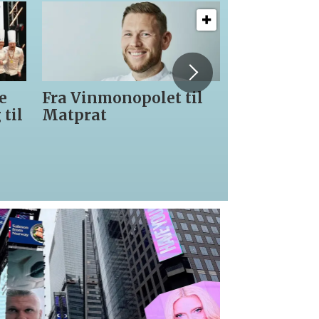
e
Fra Vinmonopolet til
Gir seg so
til
Matprat
leder hos 
Gris