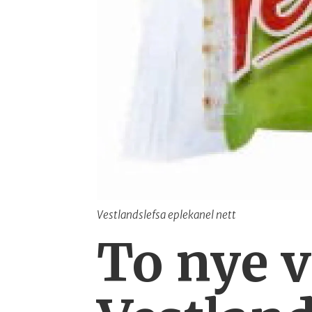
Vestlandslefsa eplekanel nett
To nye v