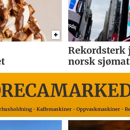
Rekordsterk 
t
norsk sjømat
RECAMARKE
orhusholdning - Kaffemaskiner - Oppvaskmaskiner - R