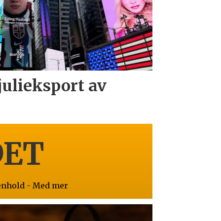
julieksport av
DET
enhold - Med mer