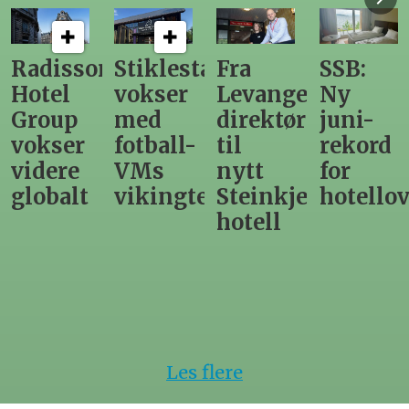
n
Stiklestad
Fra
SSB:
Elendig
vokser
Levanger-
Ny
nordno
med
direktør
juni-
sommer
fotball-
til
rekord
gir
VMs
nytt
for
utslag
vikingtematikk
Steinkjer-
hotellovernattin
for
hotell
hotelle
Les flere