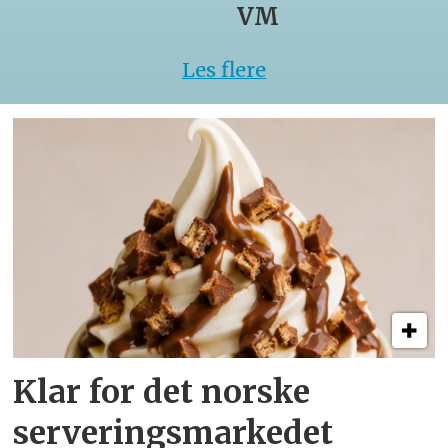
VM
Les flere
Klar for det norske
serveringsmarkedet