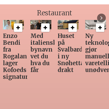
Restaurant
Med
Huset
Ny
Siste
italiensk
på
teknologi
Horeca-
bynavn
Svalbard
gjør
magasi
nd
vet du
i ny
manuell
før
hva du
Snøhetta-
varetelling
sommer
får
drakt
unødvendig
rett