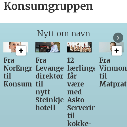
Konsumgruppen
Nytt om navn
12
Fra
Gir seg
Ny
r-
lærlinger
Vinmonopolet
som
daglig
får
til
daglig
leder
være
Matprat
leder
for
med
hos
Valsøya
r-
Asko
Den
Servering
Glade
til
Gris
kokke-