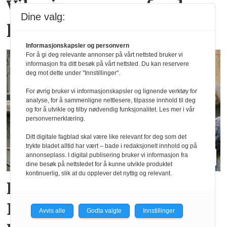
Vil spise sunnere for den
Dine valg:
psykiske helsen
Informasjonskapsler og personvern
For å gi deg relevante annonser på vårt nettsted bruker vi
informasjon fra ditt besøk på vårt nettsted. Du kan reservere
deg mot dette under "Innstillinger".
For øvrig bruker vi informasjonskapsler og lignende verktøy for
analyse, for å sammenligne nettlesere, tilpasse innhold til deg
og for å utvikle og tilby nødvendig funksjonalitet. Les mer i vår
personvernerklæring.
Ditt digitale fagblad skal være like relevant for deg som det
trykte bladet alltid har vært – bade i redaksjonelt innhold og på
annonseplass. I digital publisering bruker vi informasjon fra
dine besøk på nettstedet for å kunne utvikle produktet
kontinuerlig, slik at du opplever det nyttig og relevant.
Rekordsommer for
Dyreparken i
Avvis alle
Godta valgte
Innstillinger