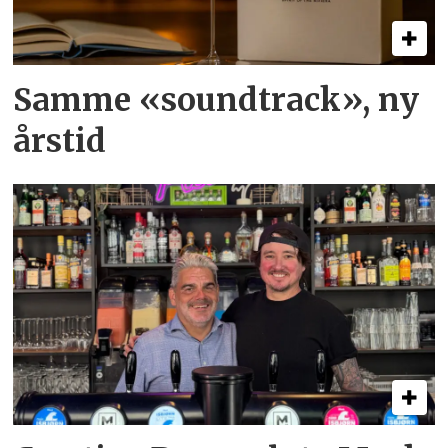
Samme «soundtrack», ny
årstid