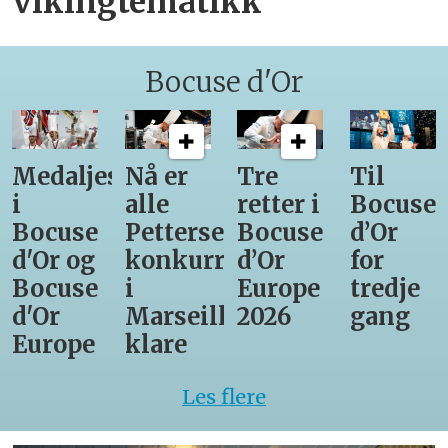
vikingtematikk
Bocuse d'Or
Medaljestatistikk
Nå er
Tre
Til
i
alle
retter i
Bocuse
Bocuse
Pettersens
Bocuse
d’Or
d'Or og
konkurrenter
d’Or
for
Bocuse
i
Europe
tredje
d'Or
Marseille
2026
gang
Europe
klare
Les flere