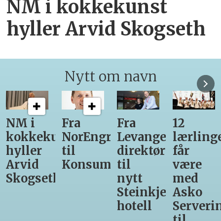
NM i kokkekunst
hyller Arvid Skogseth
Nytt om navn
Fra
Fra
12
Fra
unst
NorEngros
Levanger-
lærlinger
Vinmon
til
direktør
får
til
Konsumgruppen
til
være
Matprat
h
nytt
med
Steinkjer-
Asko
hotell
Servering
til