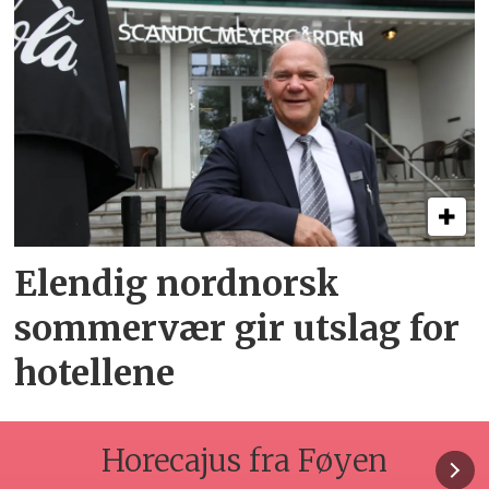
Elendig nordnorsk
sommervær gir utslag for
hotellene
Horecajus fra Føyen