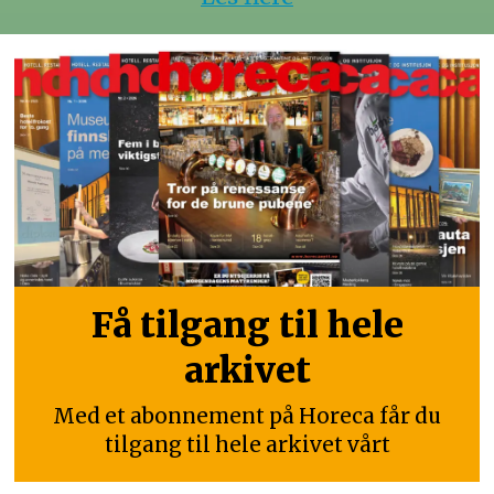
Få tilgang til hele
arkivet
Med et abonnement på Horeca får du
tilgang til hele arkivet vårt