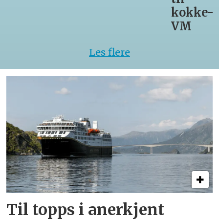
kokke-
VM
Les flere
Til topps i anerkjent