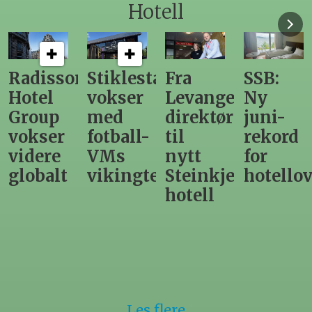
Hotell
n
Stiklestad
Fra
SSB:
Elendig
vokser
Levanger-
Ny
nordno
med
direktør
juni-
sommer
fotball-
til
rekord
gir
VMs
nytt
for
utslag
vikingtematikk
Steinkjer-
hotellovernattin
for
hotell
hotelle
Les flere