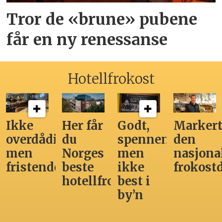
Tror de «brune» pubene
får en ny renessanse
Hotellfrokost
Ikke
Her får
Godt,
Markert
overdådig,
du
spennende,
den
men
Norges
men
nasjona
fristende
beste
ikke
frokost
hotellfrokost
best i
by’n