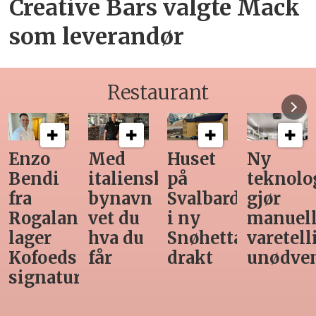
Creative Bars valgte Mack
som leverandør
Restaurant
Med
Huset
Ny
Siste
italiensk
på
teknologi
Horeca-
bynavn
Svalbard
gjør
magasi
nd
vet du
i ny
manuell
før
hva du
Snøhetta-
varetelling
sommer
får
drakt
unødvendig
rett