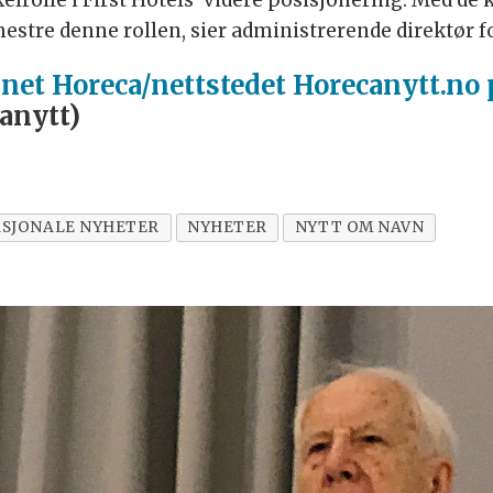
lrolle i First Hotels’ videre posisjonering. Med de
 mestre denne rollen, sier administrerende direktør fo
inet Horeca/nettstedet Horecanytt.no
anytt)
SJONALE NYHETER
NYHETER
NYTT OM NAVN