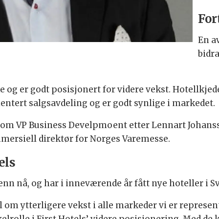
For
En a
bidra
e og er godt posisjonert for videre vekst. Hotellkjed
ientert salgsavdeling og er godt synlige i markedet.
 som VP Business Develpmoent etter Lennart Johansson
ersiell direktør for Norges Varemesse.
els
 enn nå, og har i inneværende år fått nye hoteller i S
ål om ytterligere vekst i alle markeder vi er represe