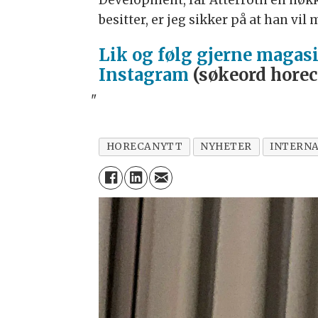
Development, får Atterroth en nøkke
besitter, er jeg sikker på at han vil
Lik og følg gjerne magas
Instagram
(søkeord horec
"
HORECANYTT
NYHETER
INTERNA