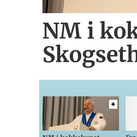
NM i kok
Skogset