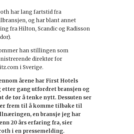
oth har lang fartstid fra
llbransjen, og har blant annet
ring fra Hilton, Scandic og Radisson
dor).
ommer han stillingen som
nistrerende direktør for
itz.com i Sverige.
ennom årene har First Hotels
 etter gang utfordret bransjen og
at de tør å tenke nytt. Dessuten ser
ser frem til å komme tilbake til
llnæringen, en bransje jeg har
enn 20 års erfaring fra, sier
roth i en pressemelding.