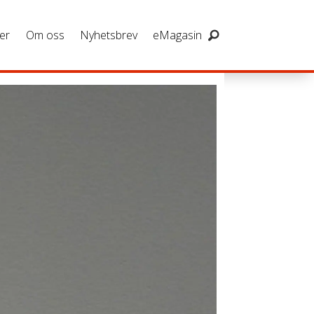
er
Om oss
Nyhetsbrev
eMagasin