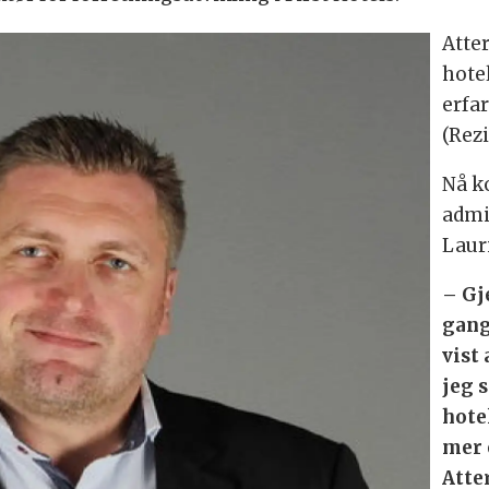
Atter
hote
erfa
(Rezi
Nå k
admi
Laur
– Gj
gang
vist 
jeg 
hote
mer 
Atte