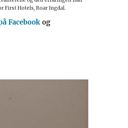
 kvalitetene og den erfaringen han
r First Hotels, Roar Ingdal.
 på Facebook
og